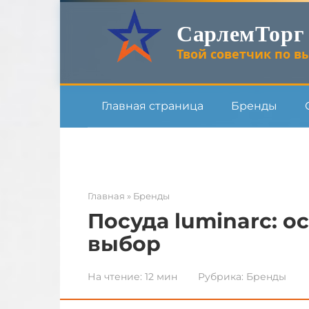
Перейти
СарлемТорг
к
контенту
Твой советчик по вы
Главная страница
Бренды
Главная
»
Бренды
Посуда luminarc: о
выбор
На чтение:
12 мин
Рубрика:
Бренды