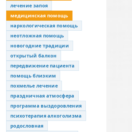
лечение запоя
медицинская помощь
наркологическая помощь
неотложная помощь
новогодние традиции
открытый балкон
передвижение пациента
помощь близким
похмелье лечение
праздничная атмосфера
программа выздоровления
психотерапия алкоголизма
родословная