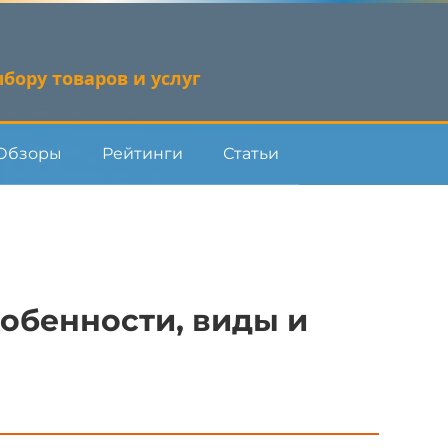
бору товаров и услуг
Обзоры
Рейтинги
Статьи
собенности, виды и