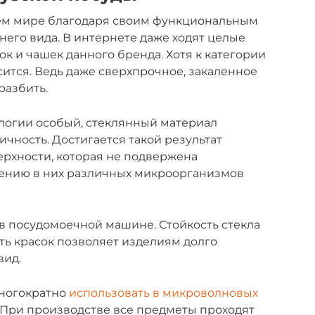
ем мире благодаря своим функциональным
его вида. В интернете даже ходят целые
к и чашек данного бренда. Хотя к категории
сится. Ведь даже сверхпрочное, закаленное
разбить.
логии особый, стеклянный материал
чность. Достигается такой результат
ерхности, которая не подвержена
лению в них различных микроорганизмов
в посудомоечной машине. Стойкость стекла
ть красок позволяет изделиям долго
вид.
многократно
использовать в микроволновых
ь. При производстве все предметы проходят