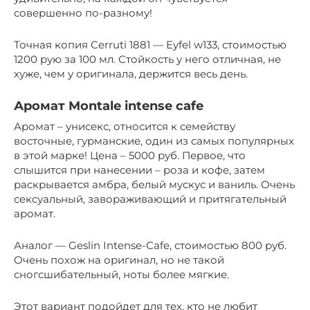
совершенно по-разному!
Точная копия Cerruti 1881 — Eyfel w133, стоимостью
1200 рую за 100 мл. Стойкость у него отличная, не
хуже, чем у оригинала, держится весь день.
Аромат Montale intense cafe
Аромат – унисекс, относится к семейству
восточные, гурманские, один из самых популярных
в этой марке! Цена – 5000 руб. Первое, что
слышится при нанесении – роза и кофе, затем
раскрывается амбра, белый мускус и ваниль. Очень
сексуальный, завораживающий и притягательный
аромат.
Аналог — Geslin Intense-Cafe, стоимостью 800 руб.
Очень похож на оригинал, но не такой
сногсшибательный, ноты более мягкие.
Этот вариант подойдет для тех, кто не любит