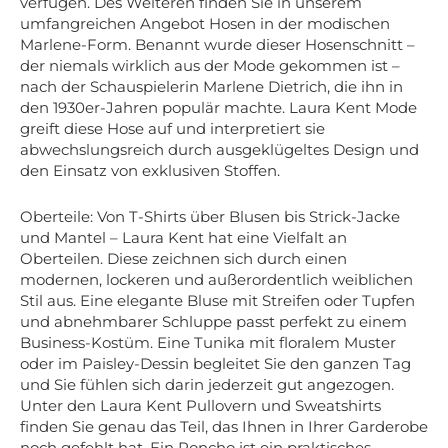
verfügen. Des Weiteren finden Sie in unserem
umfangreichen Angebot Hosen in der modischen
Marlene-Form. Benannt wurde dieser Hosenschnitt –
der niemals wirklich aus der Mode gekommen ist –
nach der Schauspielerin Marlene Dietrich, die ihn in
den 1930er-Jahren populär machte. Laura Kent Mode
greift diese Hose auf und interpretiert sie
abwechslungsreich durch ausgeklügeltes Design und
den Einsatz von exklusiven Stoffen.
Oberteile: Von T-Shirts über Blusen bis Strick-Jacke
und Mantel – Laura Kent hat eine Vielfalt an
Oberteilen. Diese zeichnen sich durch einen
modernen, lockeren und außerordentlich weiblichen
Stil aus. Eine elegante Bluse mit Streifen oder Tupfen
und abnehmbarer Schluppe passt perfekt zu einem
Business-Kostüm. Eine Tunika mit floralem Muster
oder im Paisley-Dessin begleitet Sie den ganzen Tag
und Sie fühlen sich darin jederzeit gut angezogen.
Unter den Laura Kent Pullovern und Sweatshirts
finden Sie genau das Teil, das Ihnen in Ihrer Garderobe
noch gefehlt hat. Ein Poncho ist ein praktisches