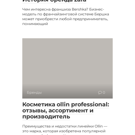
Чем интересна франшиза Bershka? Бизнес-
модель по франчайзинговой системе Бершка
может приобрести любой предприниматель,
понимающий
Бренды
0
Косметика ollin professional:
отзывы, ассортимент и
производитель
Преимущества и недостатки линейки Ollin —
это марка, которая изобретена популярной