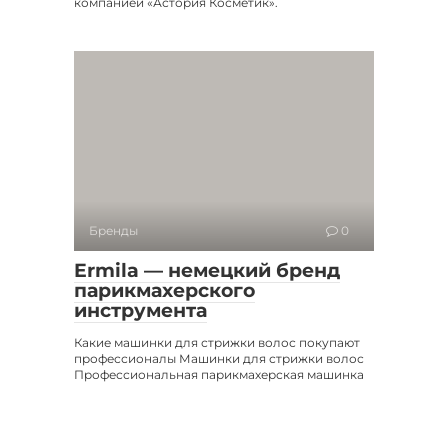
компанией «Астория Косметик».
Бренды
0
Ermila — немецкий бренд
парикмахерского
инструмента
Какие машинки для стрижки волос покупают
профессионалы Машинки для стрижки волос
Профессиональная парикмахерская машинка