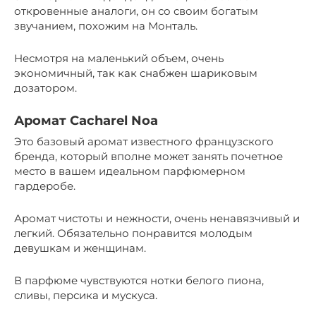
откровенные аналоги, он со своим богатым
звучанием, похожим на Монталь.
Несмотря на маленький объем, очень
экономичный, так как снабжен шариковым
дозатором.
Аромат Cacharel Noa
Это базовый аромат известного французского
бренда, который вполне может занять почетное
место в вашем идеальном парфюмерном
гардеробе.
Аромат чистоты и нежности, очень ненавязчивый и
легкий. Обязательно понравится молодым
девушкам и женщинам.
В парфюме чувствуются нотки белого пиона,
сливы, персика и мускуса.