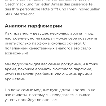
Geschmack und für jeden Anlass das passende Teil,
das Ihre persönliche Note trifft und Ihren individuellen
Stil unterstreicht.
Аналоги парфюмерии
Как правило, у девушек несколько аромат «под
настроение», но не каждая может себе позволить
иметь столько парфюма, сколько хочется. С
появлением качественных аналогов это стало
возможным!
Мы подобрали для вас самые доступные, и в тоже
время, похожие ароматы люксового парфюма,
чтобы вы могли разбавить свою жизнь яркими
ароматами!
Но даже самые модные духи должны хорошо на
вас «сидеть», поэтому мы предлагаем сначала
узнать, подойдут ли они вам.