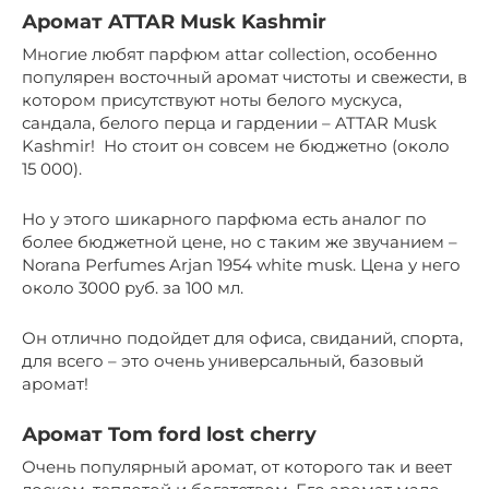
Аромат ATTAR Musk Kashmir
Многие любят парфюм attar collection, особенно
популярен восточный аромат чистоты и свежести, в
котором присутствуют ноты белого мускуса,
сандала, белого перца и гардении – ATTAR Musk
Kashmir! Но стоит он совсем не бюджетно (около
15 000).
Но у этого шикарного парфюма есть аналог по
более бюджетной цене, но с таким же звучанием –
Norana Perfumes Arjan 1954 white musk. Цена у него
около 3000 руб. за 100 мл.
Он отлично подойдет для офиса, свиданий, спорта,
для всего – это очень универсальный, базовый
аромат!
Аромат Tom ford lost cherry
Очень популярный аромат, от которого так и веет