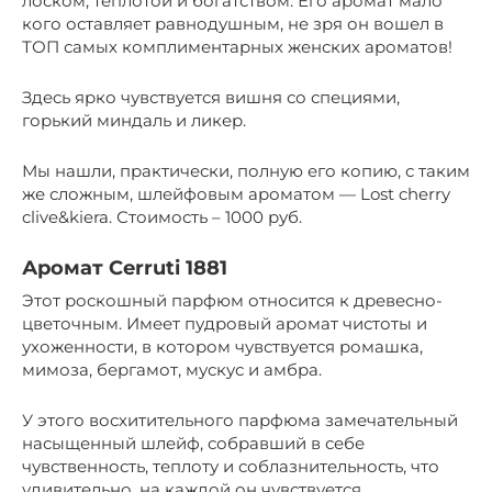
лоском, теплотой и богатством. Его аромат мало
кого оставляет равнодушным, не зря он вошел в
ТОП самых комплиментарных женских ароматов!
Здесь ярко чувствуется вишня со специями,
горький миндаль и ликер.
Мы нашли, практически, полную его копию, с таким
же сложным, шлейфовым ароматом — Lost cherry
clive&kiera. Стоимость – 1000 руб.
Аромат Cerruti 1881
Этот роскошный парфюм относится к древесно-
цветочным. Имеет пудровый аромат чистоты и
ухоженности, в котором чувствуется ромашка,
мимоза, бергамот, мускус и амбра.
У этого восхитительного парфюма замечательный
насыщенный шлейф, собравший в себе
чувственность, теплоту и соблазнительность, что
удивительно, на каждой он чувствуется