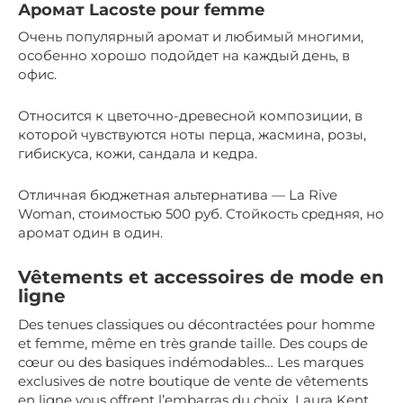
Аромат Lacoste pour femme
Очень популярный аромат и любимый многими,
особенно хорошо подойдет на каждый день, в
офис.
Относится к цветочно-древесной композиции, в
которой чувствуются ноты перца, жасмина, розы,
гибискуса, кожи, сандала и кедра.
Отличная бюджетная альтернатива — La Rive
Woman, стоимостью 500 руб. Стойкость средняя, но
аромат один в один.
Vêtements et accessoires de mode en
ligne
Des tenues classiques ou décontractées pour homme
et femme, même en très grande taille. Des coups de
cœur ou des basiques indémodables… Les marques
exclusives de notre boutique de vente de vêtements
en ligne vous offrent l’embarras du choix. Laura Kent