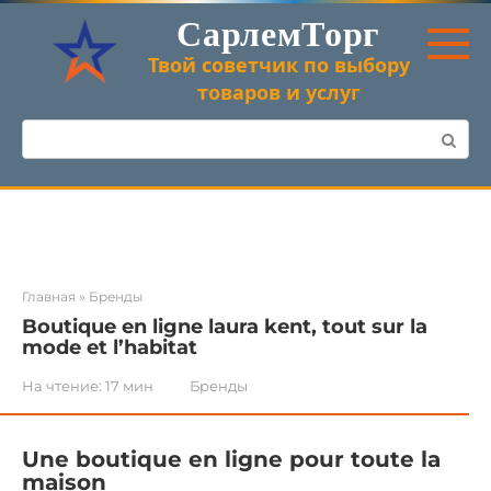
Перейти
СарлемТорг
к
контенту
Твой советчик по выбору
товаров и услуг
Поиск:
Главная
»
Бренды
Boutique en ligne laura kent, tout sur la
mode et l’habitat
На чтение:
17 мин
Бренды
Une boutique en ligne pour toute la
maison