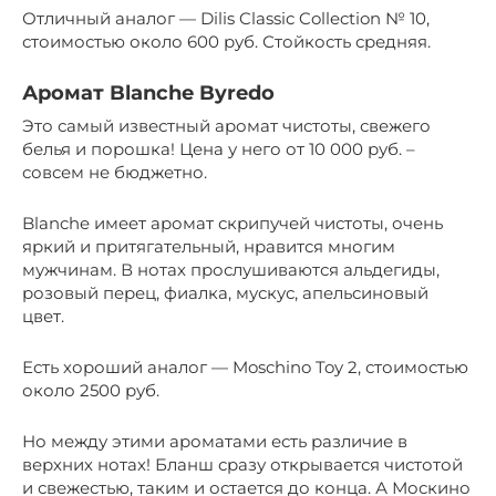
Отличный аналог — Dilis Classic Collection № 10,
стоимостью около 600 руб. Стойкость средняя.
Аромат Blanche Byredo
Это самый известный аромат чистоты, свежего
белья и порошка! Цена у него от 10 000 руб. –
совсем не бюджетно.
Blanche имеет аромат скрипучей чистоты, очень
яркий и притягательный, нравится многим
мужчинам. В нотах прослушиваются альдегиды,
розовый перец, фиалка, мускус, апельсиновый
цвет.
Есть хороший аналог — Moschino Toy 2, стоимостью
около 2500 руб.
Но между этими ароматами есть различие в
верхних нотах! Бланш сразу открывается чистотой
и свежестью, таким и остается до конца. А Москино