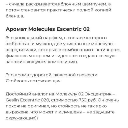
– снчала раскрывается яблочным шампунем, а
потом становится практически полной копией
бланша.
Аромат Molecules Escentric 02
Это уникальный парфюм, в составе которого
амброксан и мускон, две уникальные молекулы-
афродизиаки, которые в комбинации с ветивером,
фиалковым корнем и гидеоном создают свежую
запоминающуюся композицию.
Это аромат дорогой, люксовой свежести!
Стойкость потрясающая.
Достойный аналог на Молекулу 02 Эксцентрик –
Geslin Eccentric 020, стоимостью 750 руб. Он очень
похож на оригинал, но стойкость не так ярко
выражена, что может и к лучшему – не задушите
окружающих))