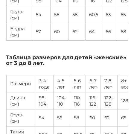
(см)
98
104
110
116
122
128
Грудь
54
56
58
60,5
63
65
(см)
Бедра
57
60
62
64
66
68
(см)
Таблица размеров для детей «женские»
от 3 до 8 лет.
3-4
4-5
5-6
6-7
7-8
8+
Размеры
года
лет
лет
лет
лет
возр
Длина
98-
104-
110-
116-
122–
128
(см)
104
110
116
122
128
Грудь
54
56
58
60
62
65
(см)
Талия