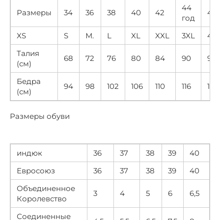
44
Размеры
34
36
38
40
42
46
год
XS
S
М.
L
XL
XXL
3XL
4X
Талия
68
72
76
80
84
90
96
(см)
Бедра
94
98
102
106
110
116
122
(см)
Размеры обуви
индюк
36
37
38
39
40
Евросоюз
36
37
38
39
40
Объединенное
3
4
5
6
6,5
Королевство
Соединенные