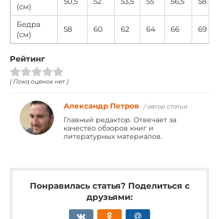
50,5
52
53,5
55
56,5
58
(см)
Бедра
58
60
62
64
66
69
(см)
Рейтинг
( Пока оценок нет )
Александр Петров
/ автор статьи
Главный редактор. Отвечает за
качество обзоров книг и
литературных материалов.
Понравилась статья? Поделиться с
друзьями: