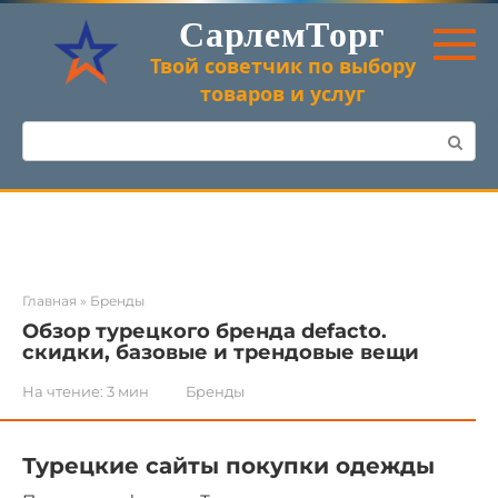
Перейти
СарлемТорг
к
контенту
Твой советчик по выбору
товаров и услуг
Поиск:
Главная
»
Бренды
Обзор турецкого бренда defacto.
скидки, базовые и трендовые вещи
На чтение:
3 мин
Бренды
Турецкие сайты покупки одежды