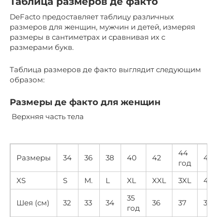
Таблица размеров де факто
DeFacto предоставляет таблицу различных
размеров для женщин, мужчин и детей, измеряя
размеры в сантиметрах и сравнивая их с
размерами букв.
Таблица размеров де факто выглядит следующим
образом:
Размеры де факто для женщин
Верхняя часть тела
44
Размеры
34
36
38
40
42
46
год
XS
S
М.
L
XL
XXL
3XL
4X
35
Шея (см)
32
33
34
36
37
38
год