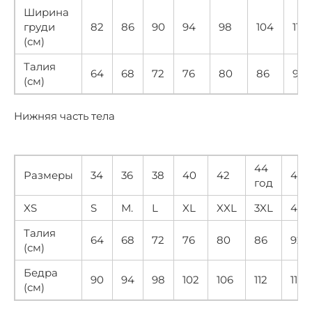
Ширина
груди
82
86
90
94
98
104
110
(см)
Талия
64
68
72
76
80
86
92
(см)
Нижняя часть тела
44
Размеры
34
36
38
40
42
46
год
XS
S
М.
L
XL
XXL
3XL
4XL
Талия
64
68
72
76
80
86
92
(см)
Бедра
90
94
98
102
106
112
118
(см)