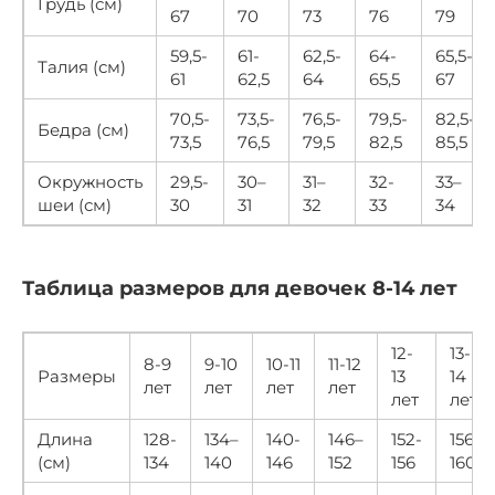
Грудь (см)
67
70
73
76
79
59,5-
61-
62,5-
64-
65,5-
Талия (см)
61
62,5
64
65,5
67
70,5-
73,5-
76,5-
79,5-
82,5-
Бедра (см)
73,5
76,5
79,5
82,5
85,5
Окружность
29,5-
30–
31–
32-
33–
шеи (см)
30
31
32
33
34
Таблица размеров для девочек 8-14 лет
12-
13-
8-9
9-10
10-11
11-12
Размеры
13
14
лет
лет
лет
лет
лет
лет
Длина
128-
134–
140-
146–
152-
156–
(см)
134
140
146
152
156
160