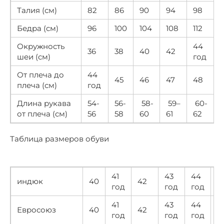
Талия (см)
82
86
90
94
98
1
Бедра (см)
96
100
104
108
112
1
Окружность
44
36
38
40
42
шеи (см)
год
От плеча до
44
45
46
47
48
плеча (см)
год
Длина рукава
54-
56-
58-
59–
60-
от плеча (см)
56
58
60
61
62
Таблица размеров обуви
41
43
44
индюк
40
42
4
год
год
год
41
43
44
Евросоюз
40
42
4
год
год
год