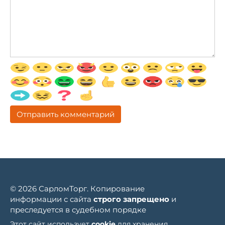
© 2026 СарломТорг. Копирование
информации с сайта
строго запрещено
и
преследуется в судебном порядке
Этот сайт использует
cookie
для хранения