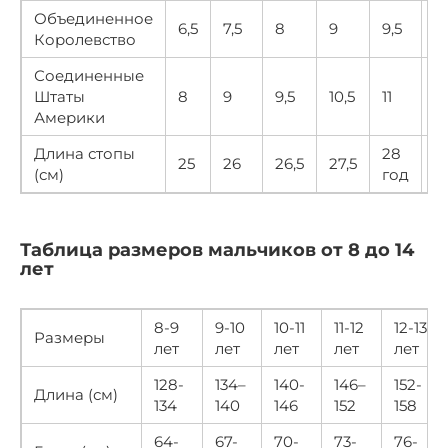
Объединенное
6,5
7,5
8
9
9,5
10
Королевство
Соединенные
Штаты
8
9
9,5
10,5
11
12
Америки
Длина стопы
28
25
26
26,5
27,5
2
(см)
год
Таблица размеров мальчиков от 8 до 14
лет
8-9
9-10
10-11
11-12
12-13
Размеры
лет
лет
лет
лет
лет
128-
134–
140-
146–
152-
Длина (см)
134
140
146
152
158
64-
67-
70-
73-
76-