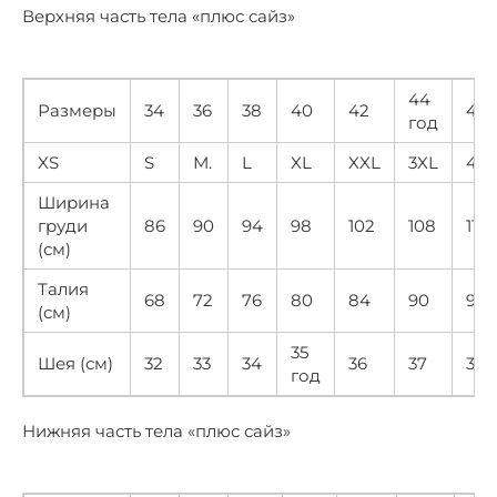
Верхняя часть тела «плюс сайз»
44
Размеры
34
36
38
40
42
46
год
XS
S
М.
L
XL
XXL
3XL
4X
Ширина
груди
86
90
94
98
102
108
114
(см)
Талия
68
72
76
80
84
90
96
(см)
35
Шея (см)
32
33
34
36
37
38
год
Нижняя часть тела «плюс сайз»