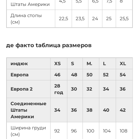
4,5
5,5
6,5
7,5
8
Штаты Америки
Длина стопы
22,5
23,5
24
25
25,5
(см)
де факто tаблица размеров
индюк
XS
S
М.
L
XL
Европа
46
48
50
52
54
28
Европа 2
30
32
34
36
год
Соединенные
Штаты
34
36
38
40
42
Америки
Ширина груди
92
96
100
104
108
1
(см)