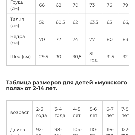
Грудь
66
68
70
73
76
79
(см)
Талия
59
60,5
62
63,5
65
66,5
(см)
Бедра
70
72
74
77
80
83
(см)
31
Шея (см)
29,5
30
30,5
31,5
32
год
Таблица размеров для детей «мужского
пола» от 2-14 лет.
2-3
3-4
4-5
5-6
6-7
7-8
возраст
года
года
лет
лет
лет
лет
Длина
92-
98-
104-
110-
116-
122–