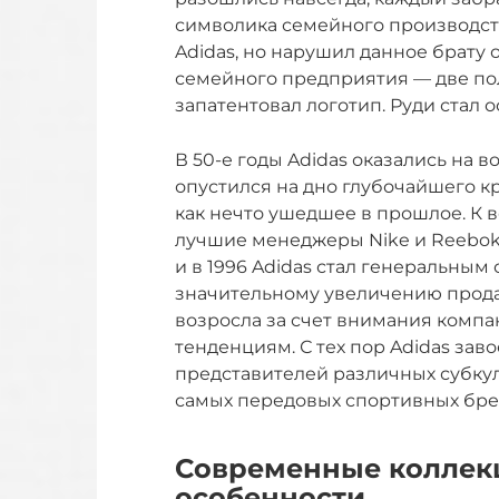
символика семейного производст
Adidas, но нарушил данное брату
семейного предприятия — две пол
запатентовал логотип. Руди стал
В 50-е годы Adidas оказались на в
опустился на дно глубочайшего к
как нечто ушедшее в прошлое. К
лучшие менеджеры Nike и Reebok
и в 1996 Adidas стал генеральным
значительному увеличению продаж
возросла за счет внимания комп
тенденциям. С тех пор Adidas за
представителей различных субкул
самых передовых спортивных бре
Современные коллекц
особенности