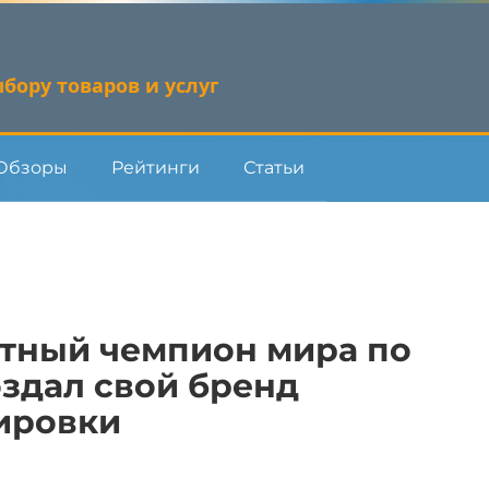
бору товаров и услуг
Обзоры
Рейтинги
Статьи
ратный чемпион мира по
здал свой бренд
ировки