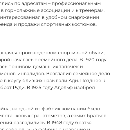
ялись по адресатам – профессиональным
 в горнолыжные ассоциации и к тренерам.
заинтересованная в удобном снаряжении
ренда и продажи спортивных костюмов.
ющаяся производством спортивной обуви,
рой началась с семейного дела. В 1920 году
лась пошивом домашних тапочек и
сменов-инвалидов. Возглавил семейное дело
 в кругу близких называли Ади. Позднее к
рат Руди. В 1925 году Адольф изобрел
ойна, на одной из фабрик компании было
вотанковых гранатометов, а самих братьев
ения разладились. В 1948 году братья
л себе одну из фабрик, а название и