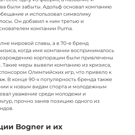
ва были забыты. Адольф основал компанию
 обещание и использовал символику
осы. Он добавил к ним третью и
 основателем компании Puma.
олне мировой славы, а в 70-е бренд
ризиса, когда имя компании воспринималось
 возрождению корпорации были привлечены
. Такие меры вывели компанию из кризиса,
 спонсором Олимпийских игр, что привело к
. В конце 90-х популярность бренда также
ании к новым видам спорта и молодежным
воевал уважение среди молодежи и
ьтур, прочно заняв позицию одного из
ндов.
ии Bogner и их