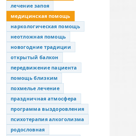
лечение запоя
медицинская помощь
наркологическая помощь
неотложная помощь
новогодние традиции
открытый балкон
передвижение пациента
помощь близким
похмелье лечение
праздничная атмосфера
программа выздоровления
психотерапия алкоголизма
родословная