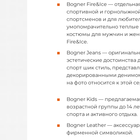
Bogner Fire&Ice — отдельн
спортивной и горнолыжно
спортсменов и для любител
умопомрачительно теплые 
костюмы для мужчин и жен
Fire&Ice.
Bogner Jeans — оригинальн
эстетические достоинства 
спорт шик стиль, предста
декорированными денимом 
на фото относится к этой се
Bogner Kids — предлагаема
возрастной группы до 14 л
спорта и активного отдыха.
Bogner Leather — аксессуар
фирменной символикой.