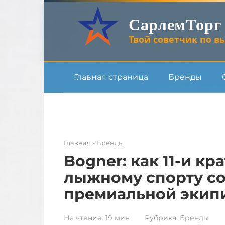
Перейти
СарлемТорг
к
контенту
Твой советчик по вы
Главная страница
Бренды
Главная
»
Бренды
Bogner: как 11-и к
лыжному спорту со
премиальной экип
На чтение:
19 мин
Рубрика:
Бренды