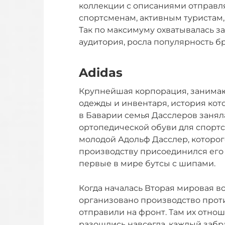
коллекции с описаниями отправл
спортсменам, активным туристам,
Так по максимуму охватывалась 
аудитория, росла популярность б
Adidas
Крупнейшая корпорация, занима
одежды и инвентаря, история кото
в Баварии семья Дасслеров заня
ортопедической обуви для спорт
молодой Адольф Дасслер, которого
производству присоединился его б
первые в мире бутсы с шипами.
Когда началась Вторая мировая в
организовано производство проти
отправили на фронт. Там их отнош
разошлись навсегда, каждый забра