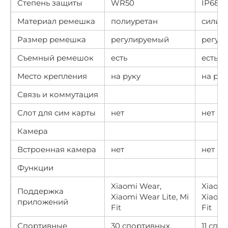
Степень защиты
WR50
IP68
Материал ремешка
полиуретан
силик
Размер ремешка
регулируемый
регул
Съемный ремешок
есть
есть
Место крепления
на руку
на рук
Связь и коммутация
Слот для сим карты
нет
нет
Камера
Встроенная камера
нет
нет
Функции
Xiaomi Wear,
Xiaomi
Поддержка
Xiaomi Wear Lite, Mi
Xiaomi
приложений
Fit
Fit
Спортивные
30 спортивных
11 спо