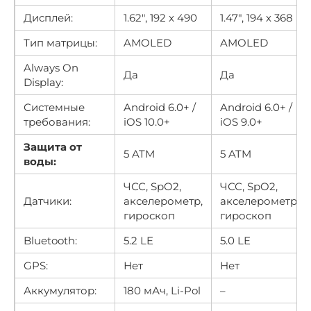
Дисплей:
1.62″, 192 x 490
1.47″, 194 х 368
Тип матрицы:
AMOLED
AMOLED
Always On
Да
Да
Display:
Системные
Android 6.0+ /
Android 6.0+ /
требования:
iOS 10.0+
iOS 9.0+
Защита от
5 ATM
5 ATM
воды:
ЧСС, SpO2,
ЧСС, SpO2,
Датчики:
акселерометр,
акселерометр,
гироскоп
гироскоп
Bluetooth:
5.2 LE
5.0 LE
GPS:
Нет
Нет
Аккумулятор:
180 мАч, Li-Pol
–