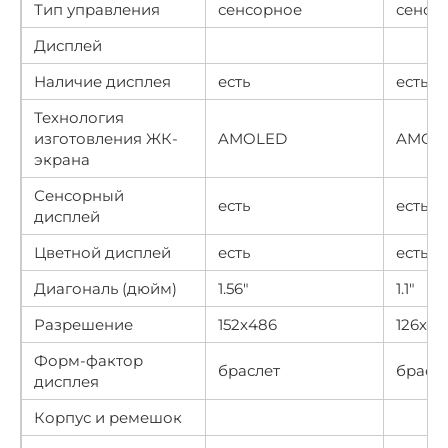
Тип управления
сенсорное
сенсо
Дисплей
Наличие дисплея
есть
есть
Технология
изготовления ЖК-
AMOLED
AMOL
экрана
Сенсорный
есть
есть
дисплей
Цветной дисплей
есть
есть
Диагональ (дюйм)
1.56″
1.1″
Разрешение
152х486
126х29
Форм-фактор
браслет
брасл
дисплея
Корпус и ремешок