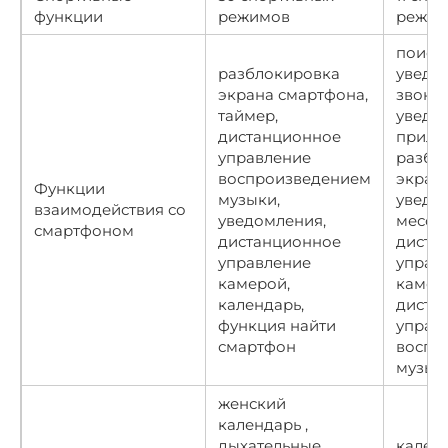
функции
режимов
режим
поиск 
разблокировка
уведо
экрана смартфона,
звонка
таймер,
уведо
дистанционное
прило
управление
разбл
воспроизведением
экран
Функции
музыки,
уведо
взаимодействия со
уведомления,
мессе
смартфоном
дистанционное
диста
управление
управ
камерой,
камер
календарь,
диста
функция найти
управ
смартфон
воспр
музык
женский
календарь ,
дыхательные
календ