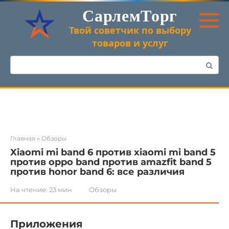
Перейти
СарлемТорг
к
контенту
Твой советчик по выбору
товаров и услуг
Поиск:
Главная
»
Обзоры
Xiaomi mi band 6 против xiaomi mi band 5
против oppo band против amazfit band 5
против honor band 6: все различия
На чтение:
23 мин
Обзоры
Приложения