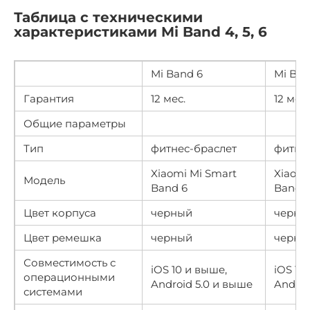
Таблица с техническими
характеристиками Mi Band 4, 5, 6
Mi Band 6
Mi Ban
Гарантия
12 мес.
12 мес.
Общие параметры
Тип
фитнес-браслет
фитне
Xiaomi Mi Smart
Xiaomi
Модель
Band 6
Band 5
Цвет корпуса
черный
черны
Цвет ремешка
черный
черны
Совместимость с
iOS 10 и выше,
iOS 10
операционными
Android 5.0 и выше
Androi
системами