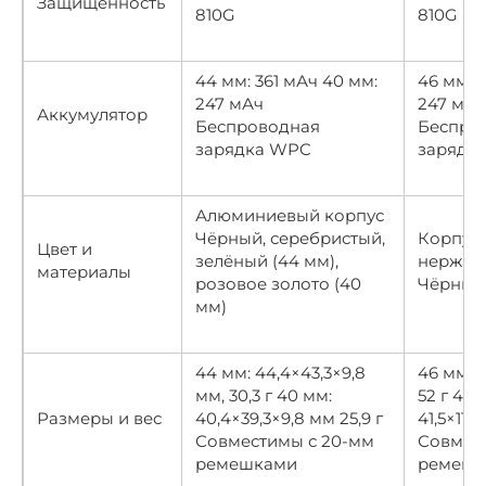
Защищённость
810G
810G
44 мм: 361 мАч 40 мм:
46 мм: 
247 мАч
247 мАч
Аккумулятор
Беспроводная
Беспро
зарядка WPC
зарядк
Алюминиевый корпус
Чёрный, серебристый,
Корпус 
Цвет и
зелёный (44 мм),
нержав
материалы
розовое золото (40
Чёрный
мм)
44 мм: 44,4×43,3×9,8
46 мм: 4
мм, 30,3 г 40 мм:
52 г 42 м
Размеры и вес
40,4×39,3×9,8 мм 25,9 г
41,5×11,2
Совместимы с 20-мм
Совмес
ремешками
ремешк