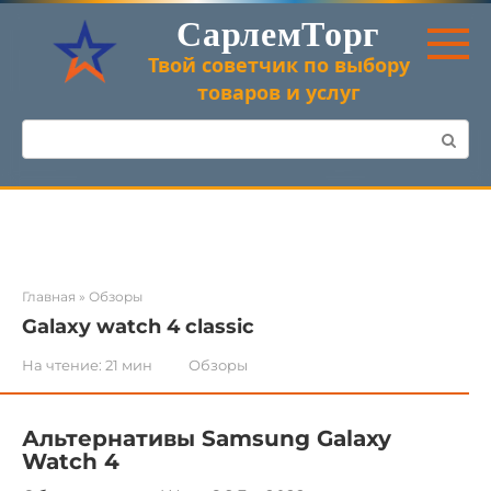
Перейти
СарлемТорг
к
контенту
Твой советчик по выбору
товаров и услуг
Поиск:
Главная
»
Обзоры
Galaxy watch 4 classic
На чтение:
21 мин
Обзоры
Альтернативы Samsung Galaxy
Watch 4