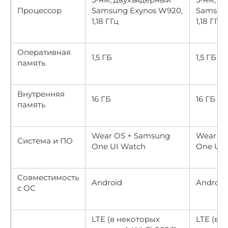
Процессор
Samsung Exynos W920,
Samsung
1,18 ГГц
1,18 ГГц
Оперативная
1,5 ГБ
1,5 ГБ
память
Внутренняя
16 ГБ
16 ГБ
память
Wear OS + Samsung
Wear O
Система и ПО
One UI Watch
One UI 
Совместимость
Android
Android
с ОС
LTE (в некоторых
LTE (в 