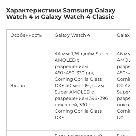
Характеристики Samsung Galaxy
Watch 4 и Galaxy Watch 4 Classic
Особенность
Galaxy Watch 4
Galaxy W
44 мм: 1,36-дюйм Super
46 мм: 
AMOLED с
AMOLED
разрешением
разреш
450×450, 330 ppi,
450×450,
Corning Gorilla Glass
Corning 
Экран
DX+ 40 мм: 1,19-дюйм
DX 42 м
Super AMOLED с
Super 
разрешением 396×396
разреш
пикселей, 330 ppi,
пикселей
Corning Gorilla Glass
Corning 
DX+
DX
5-нм, двухъядерный
5-нм, д