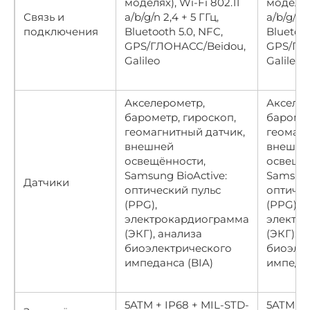
моделях), Wi-Fi 802.11
моделях)
Связь и
a/b/g/n 2,4 + 5 ГГц,
a/b/g/n 2
подключения
Bluetooth 5.0, NFC,
Bluetoot
GPS/ГЛОНАСС/Beidou,
GPS/ГЛ
Galileo
Galileo
Акселерометр,
Акселер
барометр, гироскоп,
баромет
геомагнитный датчик,
геомагн
внешней
внешне
освещённости,
освещён
Samsung BioActive:
Samsung
Датчики
оптический пульс
оптичес
(PPG),
(PPG),
электрокардиограмма
электр
(ЭКГ), анализа
(ЭКГ), 
биоэлектрического
биоэле
импеданса (BIA)
импедан
5ATM + IP68 + MIL-STD-
5ATM + 