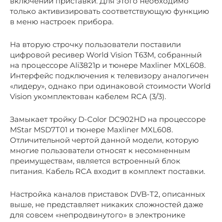
включении приставки. Для этого необходимо
только активизировать соответствующую функцию
в меню настроек прибора.
На вторую строчку пользователи поставили
цифровой ресивер World Vision T63M, собранный
на процессоре Ali3821p и тюнере Maxliner MXL608.
Интерфейс подключения к телевизору аналогичен
«лидеру», однако при одинаковой стоимости World
Vision укомплектован кабелем RCA (3/3).
Замыкает тройку D-Color DC902HD на процессоре
MStar MSD7T01 и тюнере Maxliner MXL608.
Отличительной чертой данной модели, которую
многие пользователи относят к несомненным
преимуществам, является встроенный блок
питания. Кабель RCA входит в комплект поставки.
Настройка каналов приставок DVB-T2, описанных
выше, не представляет никаких сложностей даже
для совсем «непродвинутого» в электронике