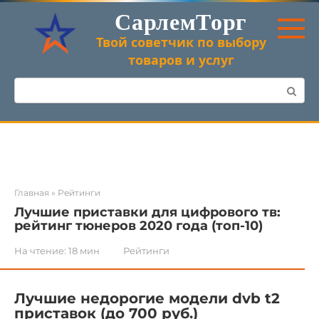
Перейти
СарлемТорг
к
контенту
Твой советчик по выбору
товаров и услуг
Поиск:
Главная
»
Рейтинги
Лучшие приставки для цифрового тв:
рейтинг тюнеров 2020 года (топ-10)
На чтение:
18 мин
Рейтинги
Лучшие недорогие модели dvb t2
приставок (до 700 руб.)