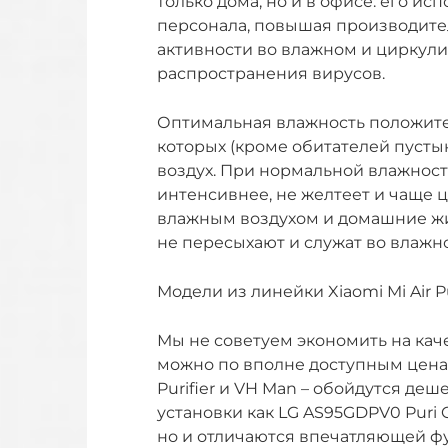
только дома, но и в офисе: его и
персонала, повышая производител
активности во влажном и циркул
распространения вирусов.
Оптимальная влажность положите
которых (кроме обитателей пустын
воздух. При нормальной влажност
интенсивнее, не желтеет и чаще ц
влажным воздухом и домашние жи
не пересыхают и служат во влажн
Модели из линейки Xiaomi Mi Air Pu
Мы не советуем экономить на каче
можно по вполне доступным ценам.
Purifier и VH Man – обойдутся де
установки как LG AS95GDPV0 Puri C
но и отличаются впечатляющей ф