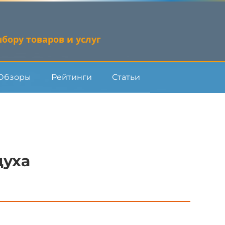
бору товаров и услуг
Обзоры
Рейтинги
Статьи
духа