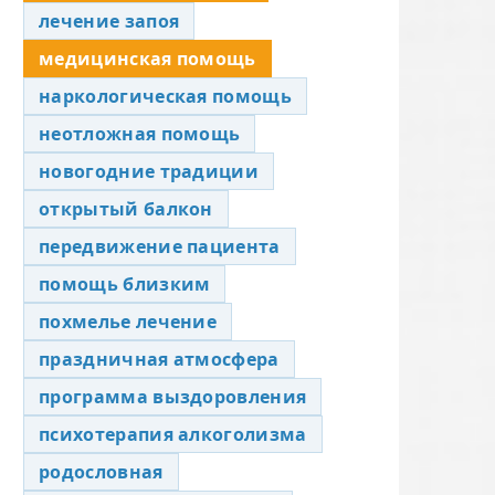
лечение запоя
медицинская помощь
наркологическая помощь
неотложная помощь
новогодние традиции
открытый балкон
передвижение пациента
помощь близким
похмелье лечение
праздничная атмосфера
программа выздоровления
психотерапия алкоголизма
родословная