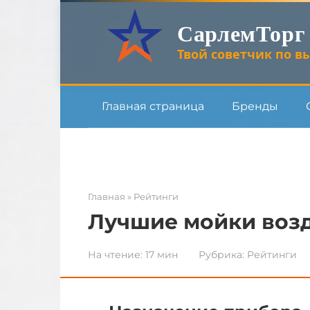
Перейти
СарлемТорг
к
контенту
Твой советчик по вы
Главная страница
Бренды
Главная
»
Рейтинги
Лучшие мойки воз
На чтение:
17 мин
Рубрика:
Рейтинги