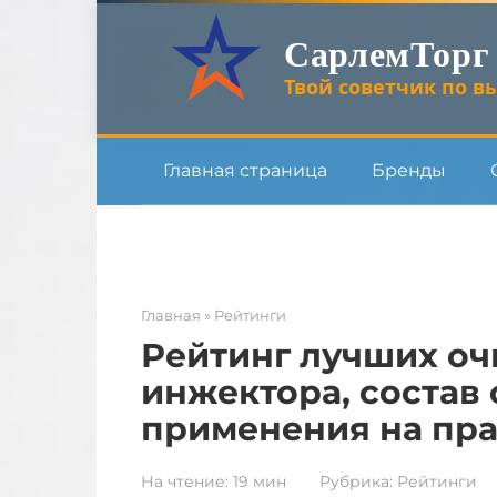
Перейти
СарлемТорг
к
контенту
Твой советчик по вы
Главная страница
Бренды
Главная
»
Рейтинги
Рейтинг лучших оч
инжектора, состав
применения на пр
На чтение:
19 мин
Рубрика:
Рейтинги