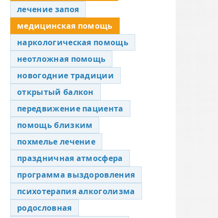
лечение запоя
медицинская помощь
наркологическая помощь
неотложная помощь
новогодние традиции
открытый балкон
передвижение пациента
помощь близким
похмелье лечение
праздничная атмосфера
программа выздоровления
психотерапия алкоголизма
родословная