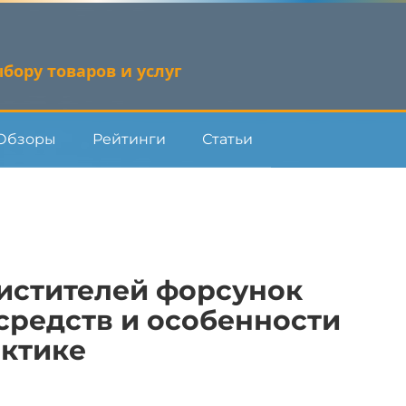
бору товаров и услуг
Обзоры
Рейтинги
Статьи
истителей форсунок
 средств и особенности
актике