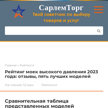
Перейти
СарлемТорг
к
контенту
Твой советчик по выбору
товаров и услуг
Поиск:
Главная
»
Рейтинги
Рейтинг моек высокого давления 2023
года: отзывы, пять лучших моделей
На чтение:
12 мин
Рейтинги
Сравнительная таблица
представленных моделей