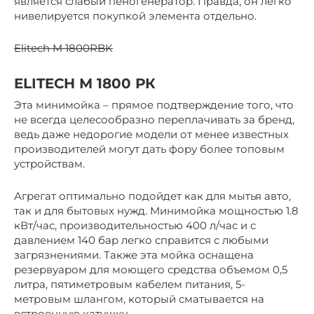
является слабый пеногенератор. Правда, он легко
нивелируется покупкой элемента отдельно.
Elitech M 1800RBK
ELITECH М 1800 РК
Эта минимойка – прямое подтверждение того, что
не всегда целесообразно переплачивать за бренд,
ведь даже недорогие модели от менее известных
производителей могут дать фору более топовым
устройствам.
Агрегат оптимально подойдет как для мытья авто,
так и для бытовых нужд. Минимойка мощностью 1.8
кВт/час, производительностью 400 л/час и с
давлением 140 бар легко справится с любыми
загрязнениями. Также эта мойка оснащена
резервуаром для моющего средства объемом 0,5
литра, пятиметровым кабелем питания, 5-
метровым шлангом, который сматывается на
встроенную катушку.