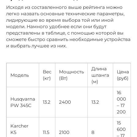
Исходя из составленного выше рейтинга можно
легко назвать основные технические параметры,
лидирующие во время выбора той или иной
модели. Намного удобнее если они будут
представлены в таблице, с помощью которой вы
сможете быстро сравнить необходимые устройства
и выбрать лучшее из них.
Длина
Вес
Мощность
Цена
Модель
шланга
(кг)
(Вт)
(руб)
(м)
16
Husqvarna
000
13.2
2400
13.2
PW 345C
– 17
200
15
Karcher
600
K5
11.5
2100
8
– 17