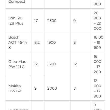
Compact
900
20
Stihl RE
900
17
2300
9
128 Plus
– 29
000
Bosch
18 00
AQT 45-14
8.2
1900
8
– 19
X
600
16
Oleo-Mac
000
12
1600
12
PW 121 C
– 17
200
12
Makita
000
9
2000
8
HW132
– 13
900
9