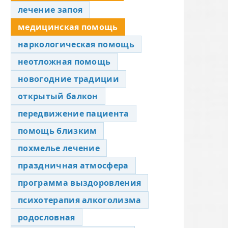
лечение запоя
медицинская помощь
наркологическая помощь
неотложная помощь
новогодние традиции
открытый балкон
передвижение пациента
помощь близким
похмелье лечение
праздничная атмосфера
программа выздоровления
психотерапия алкоголизма
родословная