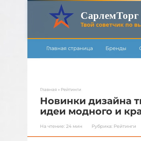
Перейти
СарлемТорг
к
контенту
Твой советчик по вы
Главная страница
Бренды
Главная
»
Рейтинги
Новинки дизайна тю
идеи модного и кр
На чтение:
24 мин
Рубрика:
Рейтинги