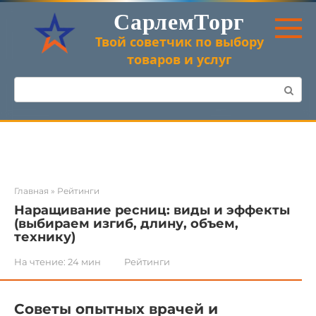
Перейти
СарлемТорг
к
контенту
Твой советчик по выбору
товаров и услуг
Поиск:
Главная
»
Рейтинги
Наращивание ресниц: виды и эффекты
(выбираем изгиб, длину, объем,
технику)
На чтение:
24 мин
Рейтинги
Советы опытных врачей и