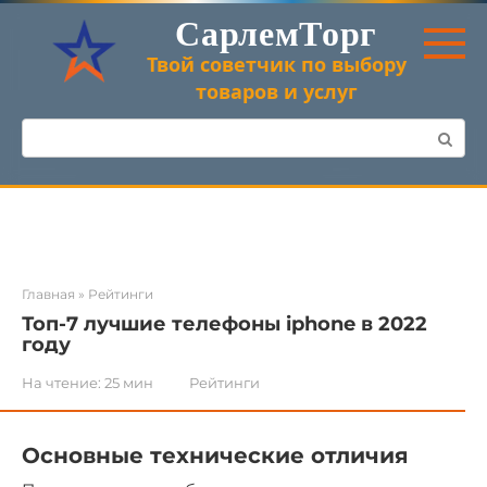
Перейти
СарлемТорг
к
контенту
Твой советчик по выбору
товаров и услуг
Поиск:
Главная
»
Рейтинги
Топ-7 лучшие телефоны iphone в 2022
году
На чтение:
25 мин
Рейтинги
Основные технические отличия