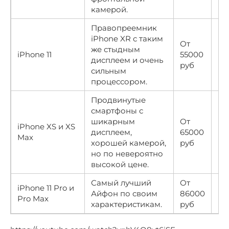
камерой.
Правопреемник
iPhone XR с таким
От
же стыдным
iPhone 11
55000
★
дисплеем и очень
руб
сильным
процессором.
Продвинутые
смартфоны с
шикарным
От
iPhone XS и XS
дисплеем,
65000
★
Max
хорошей камерой,
руб
но по невероятно
высокой цене.
Самый лучший
От
iPhone 11 Pro и
Айфон по своим
86000
★
Pro Max
характеристикам.
руб