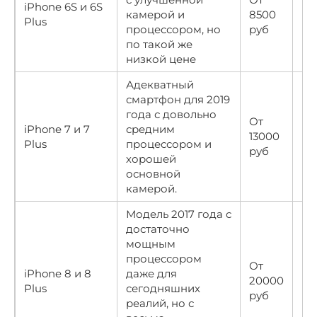
iPhone 6S и 6S
камерой и
8500
★
Plus
процессором, но
руб
по такой же
низкой цене
Адекватный
смартфон для 2019
года с довольно
От
iPhone 7 и 7
средним
13000
★
Plus
процессором и
руб
хорошей
основной
камерой.
Модель 2017 года с
достаточно
мощным
процессором
От
iPhone 8 и 8
даже для
20000
★
Plus
сегодняшних
руб
реалий, но с