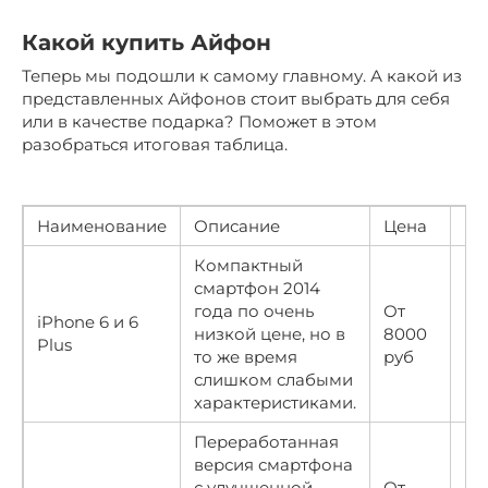
Какой купить Айфон
Теперь мы подошли к самому главному. А какой из
представленных Айфонов стоит выбрать для себя
или в качестве подарка? Поможет в этом
разобраться итоговая таблица.
Наименование
Описание
Цена
Ре
Компактный
смартфон 2014
года по очень
От
iPhone 6 и 6
низкой цене, но в
8000
★
Plus
то же время
руб
слишком слабыми
характеристиками.
Переработанная
версия смартфона
с улучшенной
От