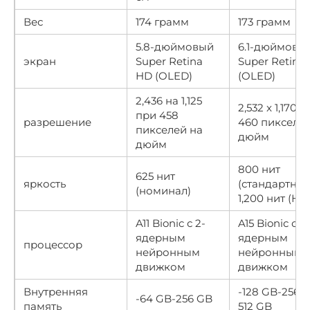
Вес
174 грамм
173 грамм
5.8-дюймовый
6.1-дюймовы
экран
Super Retina
Super Retina
HD (OLED)
(OLED)
2,436 на 1,125
2,532 x 1,170 
при 458
разрешение
460 пикселях
пикселей на
дюйм
дюйм
800 нит
625 нит
яркость
(стандартно)
(номинал)
1,200 нит (HD
A11 Bionic с 2-
A15 Bionic с 16
ядерным
ядерным
процессор
нейронным
нейронным
движком
движком
Внутренняя
-128 GB-256 
-64 GB-256 GB
память
512 GB