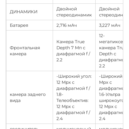
Двойной
Двойной
ДИНАМИКИ
стереодинамик
стереодина
Батарея
2,716 мАч
3,227 мАч
12-
Камера True
мегапиксель
Фронтальная
Depth 7 Мп с
камера True
камера
диафрагмой f /
Depth с
2.2
диафрагмой f
2.2
-Широкий угол:
-Широкий уго
12 Mpx с
Mpx с
диафрагмой f /
диафрагмой f
камера заднего
1.8-
1.6-Ультра
вида
Телеобъектив:
широкоуголь
12 Mpx с
12 Mpx с
диафрагмой f /
диафрагмой f
2.4
2.4
соединитель
молниеносный
молниеносн