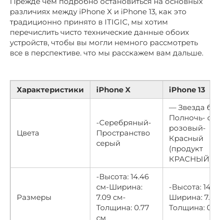
Прежде чем подробно остановиться на основных
различиях между iPhone X и iPhone 13, как это
традиционно принято в ITIGIC, мы хотим
перечислить чисто технические данные обоих
устройств, чтобы вы могли немного рассмотреть
все в перспективе. что мы расскажем вам дальше.
Характеристики
iPhone X
iPhone 13
— Звезда бел
Полночь- си
-Серебряный-
розовый-
Цвета
Пространство
Красный
серый
(продукт
КРАСНЫЙ)
-Высота: 14.46
см-Ширина:
-Высота: 14.6
Размеры
7.09 см-
Ширина: 7.15 
Толщина: 0.77
Толщина: 0.7
см