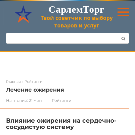
Перейти
СарлемТорг
к
контенту
Твой советчик по выбору
товаров и услуг
Поиск:
Главная
»
Рейтинги
Лечение ожирения
На чтение:
21 мин
Рейтинги
Влияние ожирения на сердечно-
сосудистую систему