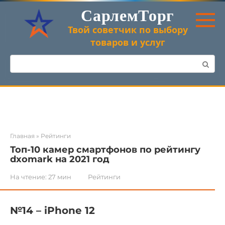
Перейти
СарлемТорг
к
контенту
Твой советчик по выбору
товаров и услуг
Поиск:
Главная
»
Рейтинги
Топ-10 камер смартфонов по рейтингу
dxomark на 2021 год
На чтение:
27 мин
Рейтинги
№14 – iPhone 12