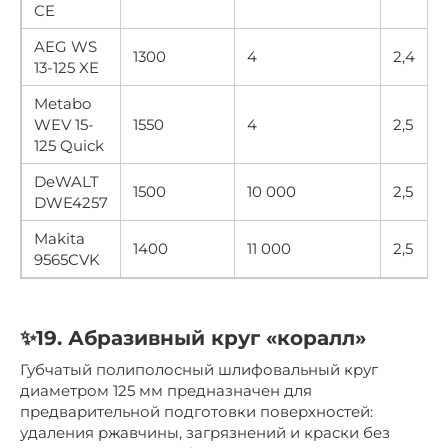
CE
AEG WS
1300
4
2,4
13-125 XE
Metabo
WEV 15-
1550
4
2,5
125 Quick
DeWALT
1500
10 000
2,5
DWE4257
Makita
1400
11 000
2,5
9565CVK
✨19. Абразивный круг «коралл»
Губчатый полиполосный шлифовальный круг
диаметром 125 мм предназначен для
предварительной подготовки поверхностей:
удаления ржавчины, загрязнений и краски без