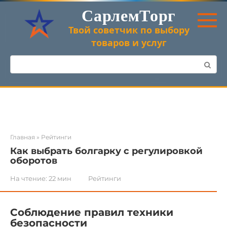
Перейти
СарлемТорг
к
контенту
Твой советчик по выбору
товаров и услуг
Поиск:
Главная
»
Рейтинги
Как выбрать болгарку с регулировкой
оборотов
На чтение:
22 мин
Рейтинги
Соблюдение правил техники
безопасности