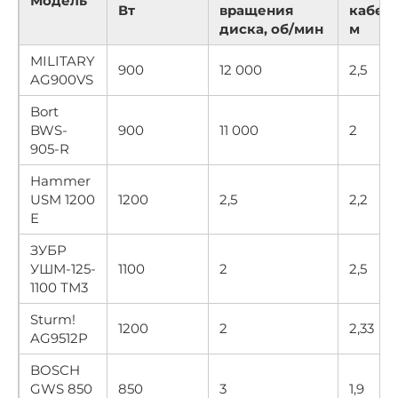
Модель
Вт
вращения
кабеля
диска, об/мин
м
MILITARY
900
12 000
2,5
AG900VS
Bort
BWS-
900
11 000
2
905-R
Hammer
USM 1200
1200
2,5
2,2
E
ЗУБР
УШМ-125-
1100
2
2,5
1100 ТМ3
Sturm!
1200
2
2,33
AG9512P
BOSCH
GWS 850
850
3
1,9