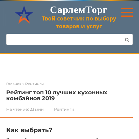
Перейти
СарлемТорг
к
контенту
Твой советчик по выбору
товаров и услуг
Поиск:
Главная
»
Рейтинги
Рейтинг топ 10 лучших кухонных
комбайнов 2019
На чтение:
23 мин
Рейтинги
Как выбрать?