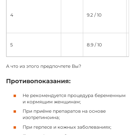
К
с
4
9.2 / 10
о
г
к
Н
5
8.9 / 10
с
т
А что из этого предпочтете Вы?
Противопоказания:
Не рекомендуется процедура беременным
и кормящим женщинам;
При приёме препаратов на основе
изотретиноина;
При герпесе и кожных заболеваниях;