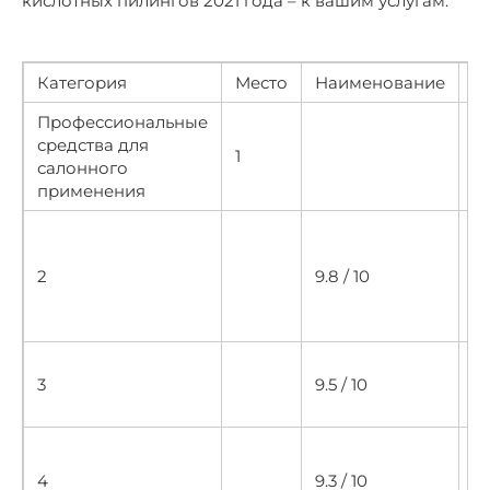
кислотных пилингов 2021 года – к вашим услугам.
Категория
Место
Наименование
Р
Профессиональные
средства для
1
10
салонного
применения
П
г
2
9.8 / 10
п
о
п
К
3
9.5 / 10
п
к
Э
п
4
9.3 / 10