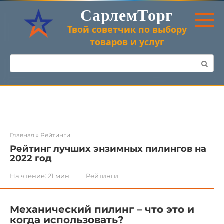
Перейти
СарлемТорг
к
контенту
Твой советчик по выбору
товаров и услуг
Поиск:
Главная
»
Рейтинги
Рейтинг лучших энзимных пилингов на
2022 год
На чтение:
21 мин
Рейтинги
Механический пилинг – что это и
когда использовать?