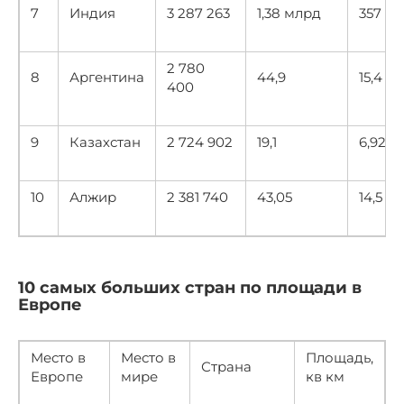
7
Индия
3 287 263
1,38 млрд
357
2 780
8
Аргентина
44,9
15,4
400
9
Казахстан
2 724 902
19,1
6,92
10
Алжир
2 381 740
43,05
14,5
10 самых больших стран по площади в
Европе
Место в
Место в
Площадь,
Страна
Европе
мире
кв км