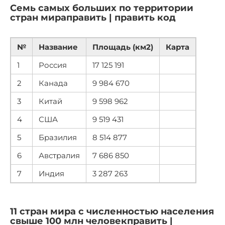
Семь самых больших по территории
стран мираправить | править код
№
Название
Площадь (км2)
Карта
1
Россия
17 125 191
2
Канада
9 984 670
3
Китай
9 598 962
4
США
9 519 431
5
Бразилия
8 514 877
6
Австралия
7 686 850
7
Индия
3 287 263
11 стран мира с численностью населения
свыше 100 млн человекправить |