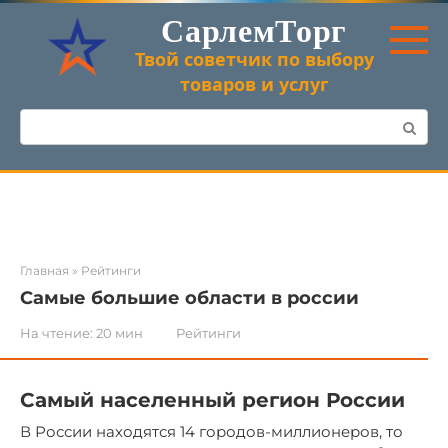
Перейти
СарлемТорг
к
контенту
Твой советчик по выбору
товаров и услуг
Поиск:
Главная
»
Рейтинги
Самые большие области в россии
На чтение:
20 мин
Рейтинги
Самый населенный регион России
В России находятся 14 городов-миллионеров, то