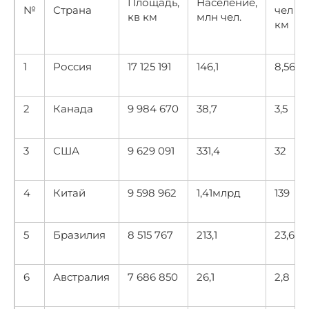
Площадь,
Население,
№
Страна
чел на
кв км
млн чел.
км
1
Россия
17 125 191
146,1
8,56
2
Канада
9 984 670
38,7
3,5
3
США
9 629 091
331,4
32
4
Китай
9 598 962
1,41млрд
139
5
Бразилия
8 515 767
213,1
23,6
6
Австралия
7 686 850
26,1
2,8