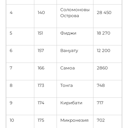
Соломоновы
4
140
28 450
Острова
5
151
Фиджи
18 270
6
157
Вануату
12 200
7
166
Самоа
2860
8
173
Тонга
748
9
174
Кирибати
717
10
175
Микронезия
702