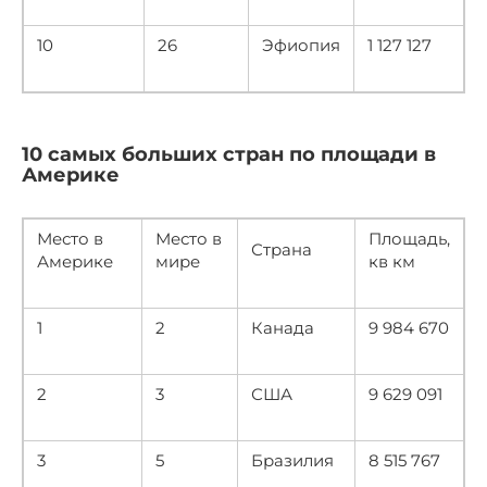
10
26
Эфиопия
1 127 127
10 самых больших стран по площади в
Америке
Место в
Место в
Площадь,
Страна
Америке
мире
кв км
1
2
Канада
9 984 670
2
3
США
9 629 091
3
5
Бразилия
8 515 767