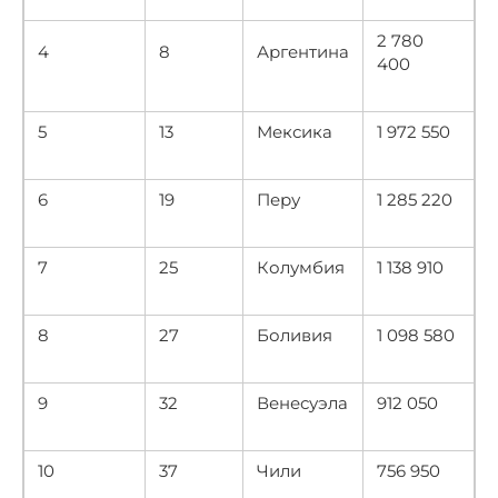
2 780
4
8
Аргентина
400
5
13
Мексика
1 972 550
6
19
Перу
1 285 220
7
25
Колумбия
1 138 910
8
27
Боливия
1 098 580
9
32
Венесуэла
912 050
10
37
Чили
756 950