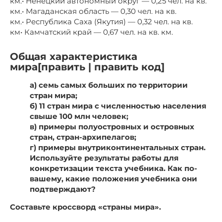
км.• Ненецкий автономный округ — 0,25 чел. на кв.
км.• Магаданская область — 0,30 чел. на кв.
км.• Республика Саха (Якутия) — 0,32 чел. на кв.
км• Камчатский край — 0,67 чел. на кв. км.
Общая характеристика
мира[править | править код]
а) семь самых больших по территории
стран мира;
б) 11 стран мира с численностью населения
свыше 100 млн человек;
в) примеры полуостровных и островных
стран, стран-архипелагов;
г) примеры внутриконтинентальных стран.
Используйте результаты работы для
конкретизации текста учебника. Как по-
вашему, какие положения учебника они
подтверждают?
Составьте кроссворд «страны мира».