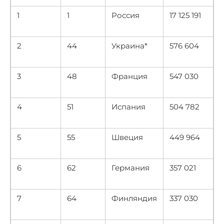
1
1
Россия
17 125 191
2
44
Украина*
576 604
3
48
Франция
547 030
4
51
Испания
504 782
5
55
Швеция
449 964
6
62
Германия
357 021
7
64
Финляндия
337 030