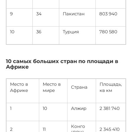
9
34
Пакистан
803 940
10
36
Турция
780 580
10 самых больших стран по площади в
Африке
Место в
Место в
Площадь,
Страна
Африке
мире
кв км
1
10
Алжир
2 381 740
Конго
2
11
2 345 410