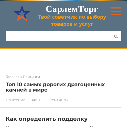
Перейти
СарлемТорг
к
контенту
Твой советчик по выбору
товаров и услуг
Поиск:
Главная
»
Рейтинги
Топ 10 самых дорогих драгоценных
камней в мире
На чтение:
22 мин
Рейтинги
Как определить подделку