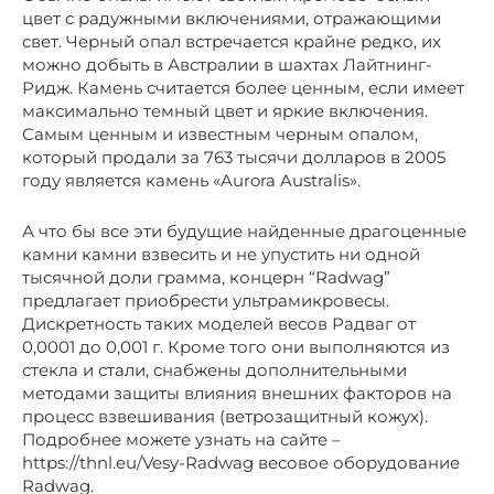
цвет с радужными включениями, отражающими
свет. Черный опал встречается крайне редко, их
можно добыть в Австралии в шахтах Лайтнинг-
Ридж. Камень считается более ценным, если имеет
максимально темный цвет и яркие включения.
Самым ценным и известным черным опалом,
который продали за 763 тысячи долларов в 2005
году является камень «Aurora Australis».
А что бы все эти будущие найденные драгоценные
камни камни взвесить и не упустить ни одной
тысячной доли грамма, концерн “Radwag”
предлагает приобрести ультрамикровесы.
Дискретность таких моделей весов Радваг от
0,0001 до 0,001 г. Кроме того они выполняются из
стекла и стали, снабжены дополнительными
методами защиты влияния внешних факторов на
процесс взвешивания (ветрозащитный кожух).
Подробнее можете узнать на сайте –
https://thnl.eu/Vesy-Radwag весовое оборудование
Radwag.