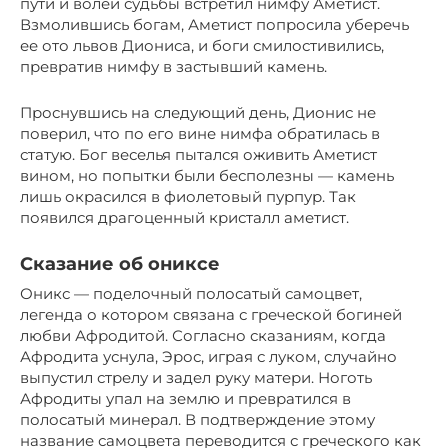
пути и волей судьбы встретил нимфу Аметист.
Взмолившись богам, Аметист попросила уберечь
ее ото львов Диониса, и боги смилостивились,
превратив нимфу в застывший камень.
Проснувшись на следующий день, Дионис не
поверил, что по его вине нимфа обратилась в
статую. Бог веселья пытался оживить Аметист
вином, но попытки были бесполезны — камень
лишь окрасился в фиолетовый пурпур. Так
появился драгоценный кристалл аметист.
Сказание об ониксе
Оникс — поделочный полосатый самоцвет,
легенда о котором связана с греческой богиней
любви Афродитой. Согласно сказаниям, когда
Афродита уснула, Эрос, играя с луком, случайно
выпустил стрелу и задел руку матери. Ноготь
Афродиты упал на землю и превратился в
полосатый минерал. В подтверждение этому
название самоцвета переводится с греческого как