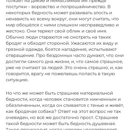
толкает на дикие и немыслимые им прежде
поступки – воровство и попрошайничество. В
некоторых бедность может развивать злость и
ненависть ко всему вокруг, они могут считать, что
мир обошёлся с ними слишком несправедливо и
жестоко. Они теряют свой облик и своё имя.
Обычно люди стараются не смотреть на таких
бродяг и обходят стороной. Ужасаются их виду и
грязной одежде, боятся нападения, испытывают
отвращение. Про бездомных часто думают, что они
достигли самого дна жизни, и, что самое страшное,
уже не считают за людей. Это очень страшно, и, как
говорится, врагу не пожелаешь попасть в такую
ситуацию.
Но что же может быть страшнее материальной
бедности, когда человек становится никчемным и
обезличенным, когда он сливается с тенью и живёт,
как бродячая собака? Ответ на этот вопрос не так
очевиден, но всё же достаточно прост. Страшнее
такой бедности может быть бедность душевная.
Такое происходит, когда человек удовлетворяет