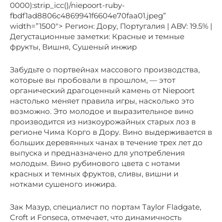
0000):strip_icc()/niepoort-ruby-
fbdf1ad8806c4869941f6604e70faa01.jpeg”
width=”1500″> Регион: Дору, Португалия | ABV: 19.5% |
Дегустационные заметки: Красные и темные
фрукты, Вишня, Сушеный инжир
Забудьте о портвейнах массового производства,
которые вы пробовали в прошлом, — этот
органический драгоценный камень от Niepoort
настолько меняет правила игры, насколько это
возможно. Это молодое и выразительное вино
производится из низкоурожайных старых лоз в
регионе Чима Корго в Дору. Вино выдерживается в
больших деревянных чанах в течение трех лет до
выпуска и предназначено для употребления
молодым. Вино рубинового цвета с нотами
красных и темных фруктов, сливы, вишни и
нотками сушеного инжира.
Зак Мазур, специалист по портам Taylor Fladgate,
Croft и Fonseca, отмечает, что динамичность