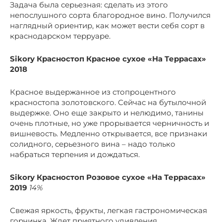
Задача была серьезная: сделать из этого
непослушного сорта благородное вино. Получился
наглядный ориентир, как может вести себя сорт в
краснодарском терруаре.
Sikory Красностоп Красное сухое «На Террасах»
2018
Красное выдержанное из стопроцентного
красностопа золотовского. Сейчас на бутылочной
выдержке. Оно еще закрыто и нелюдимо, танины
очень плотные, но уже прорывается черничность и
вишневость. Медленно открывается, все признаки
солидного, серьезного вина – надо только
набраться терпения и дождаться.
Sikory Красностоп Розовое сухое «На Террасах»
2019
14%
Свежая яркость, фрукты, легкая гастрономическая
горчинка. Ждет приятного удивления.