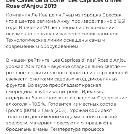
Les Caves de la Loire “Les Caprices d’Ines”
Rose d’Anjou 2019
Компания Ле Кав де ля Луар из городка Брессак,
что в центре региона Анжу, производит вино с 1951
года. В течение 70 лет специалисты компании
неизменно повышали качество своих напитков.
Технологические линии оснащены самым
современным оборудованием.
В нашем рейтинге “Les Caprices d’Ines” Rose d’Anjou
урожая 2019 года – вкусное сладкое вино светло —
розовое, восхитительного аромата и несравненной
свежести, с нотками садовых ягод, диковинных
фруктов. Во вкусе преобладают красная
смородина, клубника, цитроны. Идеально
выдержан баланс кислоты и сладости. Содержание
алкоголя – 10,5 %. Готовится из местных сортов
Гролло (80%) и Гамэ (20%). Урожай собирают
только по достижении ягодами окончательной
зрелости. Материал прессуют и отправляют в
бродильные чаны. Температура процесса