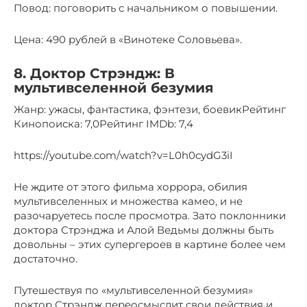
Повод: поговорить с начальником о повышении.
Цена: 490 рублей в «Винотеке Соловьева».
8. Доктор Стрэндж: В
мультивселенной безумия
Жанр: ужасы, фантастика, фэнтези, боевикРейтинг
Кинопоиска: 7,0Рейтинг IMDb: 7,4
https://youtube.com/watch?v=L0h0cydG3iI
Не ждите от этого фильма хоррора, обилия
мультивселенных и множества камео, и не
разочаруетесь после просмотра. Зато поклонники
доктора Стрэнджа и Алой Ведьмы должны быть
довольны – этих супергероев в картине более чем
достаточно.
Путешествуя по «мультивселенной безумия»
доктор Стрэндж переосмыслит свои действия и