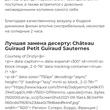
поступки, а также встретится с довольно
неожиданными копиями самого себя.
Благодаря качественному визуалу и бодрой
динамике фильм вполне смотрибельный, несмотря
на солидные 2 часа.
Лучшая замена десерту: Château
Guiraud Petit Guiraud Sauternes
Courtesy of Drizly</p>
<p>» data-caption=»» data-expand=»300″ id=»mntl-sc-
block-image_2-0-76″ data-tracking-container=»true»
/> </p>
<p id=” data-sizes=”750px” decoding=”async”
height=”0″ loading=”lazy” mntl-sc-block_2-0-78=””
src=”https://www.liquor.com/thmb/JsdzyemzYy49kXTi
J94tGqqOLM8=/1500×0/filters:no_upscale():max_bytes
(150000):strip_icc()/ScreenShot2021-09-15at4.38.04PM-
060cd4111630423daa0c19d6aedfe44f.jpg”
width=”1500″> Регион: Сотерн, Бордо, Франция |