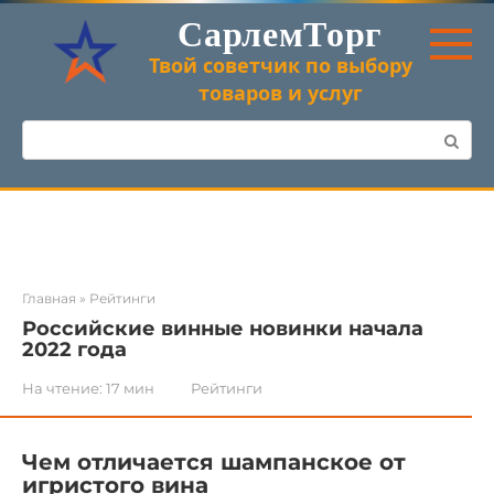
Перейти
СарлемТорг
к
контенту
Твой советчик по выбору
товаров и услуг
Поиск:
Главная
»
Рейтинги
Российские винные новинки начала
2022 года
На чтение:
17 мин
Рейтинги
Чем отличается шампанское от
игристого вина