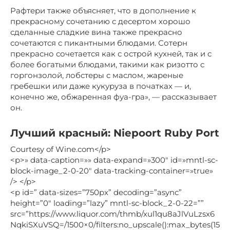
Рафтери также объясняет, что в дополнение к
прекрасному сочетанию с десертом хорошо
сделанные сладкие вина также прекрасно
сочетаются с пикантными блюдами. Сотерн
прекрасно сочетается как с острой кухней, так и с
более богатыми блюдами, такими как ризотто с
горгонзолой, лобстеры с маслом, жареные
гребешки или даже кукуруза в початках — и,
конечно же, обжаренная фуа-гра», — рассказывает
он.
Лучший красный: Niepoort Ruby Port
Courtesy of Wine.com</p>
<p>» data-caption=»» data-expand=»300″ id=»mntl-sc-
block-image_2-0-20″ data-tracking-container=»true»
/> </p>
<p id=” data-sizes=”750px” decoding=”async”
height=”0″ loading=”lazy” mntl-sc-block_2-0-22=””
src=”https://www.liquor.com/thmb/xul1qu8aJlVuLzsx6
NqkiSXuVSQ=/1500×0/filters:no_upscale():max_bytes(15