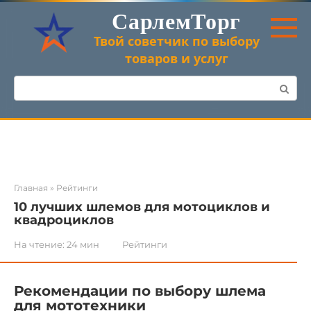
Перейти
СарлемТорг
к
контенту
Твой советчик по выбору
товаров и услуг
Поиск:
Главная
»
Рейтинги
10 лучших шлемов для мотоциклов и
квадроциклов
На чтение:
24 мин
Рейтинги
Рекомендации по выбору шлема
для мототехники