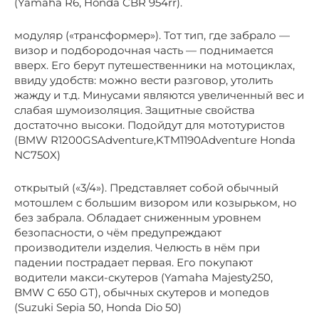
(Yamaha R6, Honda CBR 954rr).
модуляр («трансформер»). Тот тип, где забрало —
визор и подбородочная часть — поднимается
вверх. Его берут путешественники на мотоциклах,
ввиду удобств: можно вести разговор, утолить
жажду и т.д. Минусами являются увеличенный вес и
слабая шумоизоляция. Защитные свойства
достаточно высоки. Подойдут для мототуристов
(BMW R1200GSAdventure,KTM1190Adventure Honda
NC750X)
открытый («3/4»). Представляет собой обычный
мотошлем с большим визором или козырьком, но
без забрала. Обладает сниженным уровнем
безопасности, о чём предупреждают
производители изделия. Челюсть в нём при
падении пострадает первая. Его покупают
водители макси-скутеров (Yamaha Majesty250,
BMW C 650 GT), обычных скутеров и мопедов
(Suzuki Sepia 50, Honda Dio 50)