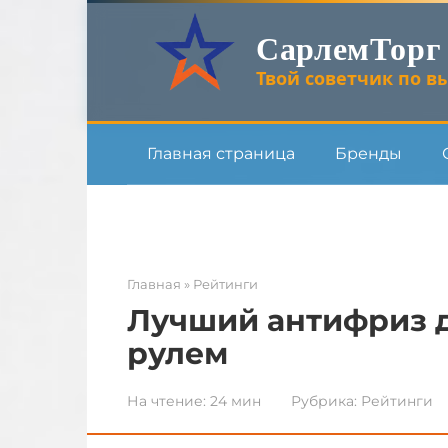
Перейти
СарлемТорг
к
контенту
Твой советчик по вы
Главная страница
Бренды
Главная
»
Рейтинги
Лучший антифриз д
рулем
На чтение:
24 мин
Рубрика:
Рейтинги