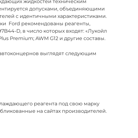
аждающих жидкостей техническим
ентируется допусками, объединяющими
елей с идентичными характеристиками.
рки Ford рекомендованы реагенты,
4-D, в число которых входят: «Лукойл
Plus Premium; AWM G12 и другие составы.
 автоконцернов выглядят следующим
хлаждающего реагента под свою марку
убликованные на сайтах производителей.