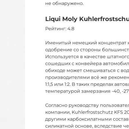
не обнаружено.
Liqui Moly Kuhlerfrostschu
Рейтинг: 4.8
Именитый немецкий концентрат к
одобрение со стороны большинст
Используется в качестве штатног
сошедших с конвейера автомобил
обиходе может смешиваться с вод
производителями всё же рекоменд
1:1,5 или 1:2. В таких пределах ав
температурой замерзания -40, -27
Согласно руководству пользоват
компании, Kuhlerfrostschutz KFS 
другими карбоксилатными составами
силикатной основе, вследствие ч