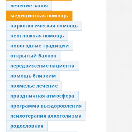
лечение запоя
медицинская помощь
наркологическая помощь
неотложная помощь
новогодние традиции
открытый балкон
передвижение пациента
помощь близким
похмелье лечение
праздничная атмосфера
программа выздоровления
психотерапия алкоголизма
родословная