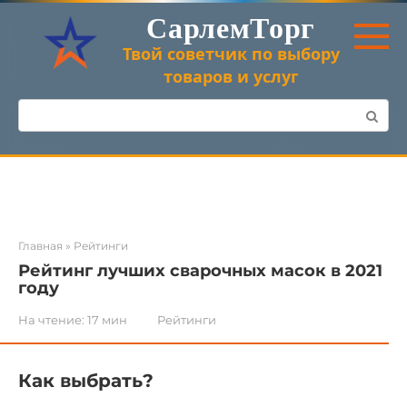
Перейти
СарлемТорг
к
контенту
Твой советчик по выбору
товаров и услуг
Поиск:
Главная
»
Рейтинги
Рейтинг лучших сварочных масок в 2021
году
На чтение:
17 мин
Рейтинги
Как выбрать?