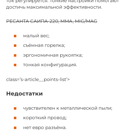
ток регулируется. Тонкие настройки помогают
достичь максимальной эффективности.
РЕСАНТА САИПА-220, MMA, MIG/MAG
малый вес;
съёмная горелка;
эргономичная рукоятка;
тонкая конфигурация.
class=’s-article__points-list’>
Недостатки
чувствителен к металлической пыли;
короткий провод;
нет евро разъёма.