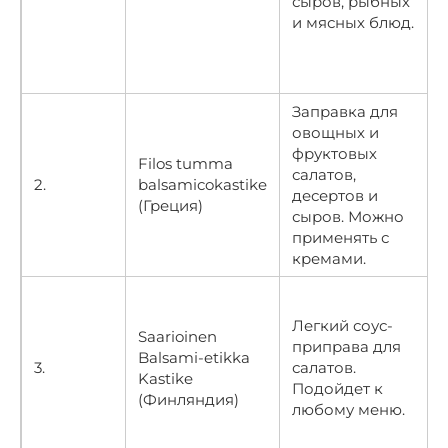
сыров, рыбных
и мясных блюд.
Заправка для
овощных и
фруктовых
Filos tumma
салатов,
2.
balsamicokastike
десертов и
(Греция)
сыров. Можно
применять с
кремами.
Легкий соус-
Saarioinen
приправа для
Balsami-etikka
3.
салатов.
Kastike
Подойдет к
(Финляндия)
любому меню.