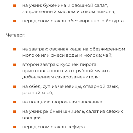
на ужин: буженина и овощной салат,
заправленный маслом и соком лимона;
перед сном стакан обезжиренного йогурта.
Четверг:
на завтрак: овсяная каша на обезжиренном
молоке или смеси воды и молока; чай;
второй завтрак: кусочек пирога,
приготовленного из отрубной муки с
добавлением сахарозаменителя;
на обед: суп из чечевицы, отварной язык,
ржаной хлеб;
на полдник: творожная запеканка;
на ужин: рыбный шницель, салат из свежих
овощей;
перед сном стакан кефира.