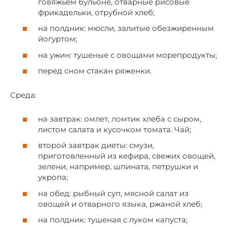
говяжьем бульоне, отварные рисовые
фрикадельки, отрубной хлеб;
на полдник: мюсли, залитые обезжиренным
йогуртом;
на ужин: тушеные с овощами морепродукты;
перед сном стакан ряженки.
Среда:
на завтрак: омлет, ломтик хлеба с сыром,
листом салата и кусочком томата. Чай;
второй завтрак диеты: смузи,
приготовленный из кефира, свежих овощей,
зелени, например, шпината, петрушки и
укропа;
на обед: рыбный суп, мясной салат из
овощей и отварного языка, ржаной хлеб;
на полдник: тушеная с луком капуста;