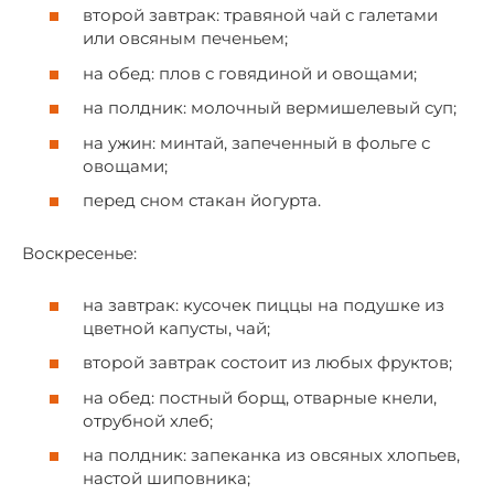
второй завтрак: травяной чай с галетами
или овсяным печеньем;
на обед: плов с говядиной и овощами;
на полдник: молочный вермишелевый суп;
на ужин: минтай, запеченный в фольге с
овощами;
перед сном стакан йогурта.
Воскресенье:
на завтрак: кусочек пиццы на подушке из
цветной капусты, чай;
второй завтрак состоит из любых фруктов;
на обед: постный борщ, отварные кнели,
отрубной хлеб;
на полдник: запеканка из овсяных хлопьев,
настой шиповника;