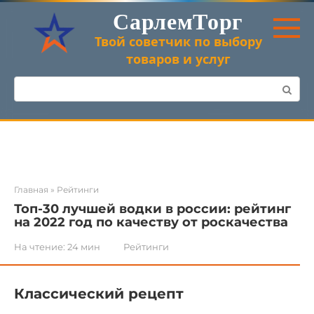
Перейти
СарлемТорг
к
контенту
Твой советчик по выбору
товаров и услуг
Поиск:
Главная
»
Рейтинги
Топ-30 лучшей водки в россии: рейтинг
на 2022 год по качеству от роскачества
На чтение:
24 мин
Рейтинги
Классический рецепт