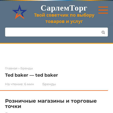
Перейти
СарлемТорг
к
контенту
Твой советчик по выбору
товаров и услуг
Поиск:
Главная
»
Бренды
Ted baker — ted baker
На чтение:
6 мин
Бренды
Розничные магазины и торговые
точки