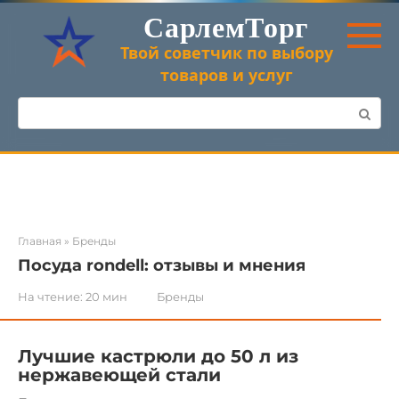
Перейти
СарлемТорг
к
контенту
Твой советчик по выбору
товаров и услуг
Поиск:
Главная
»
Бренды
Посуда rondell: отзывы и мнения
На чтение:
20 мин
Бренды
Лучшие кастрюли до 50 л из
нержавеющей стали