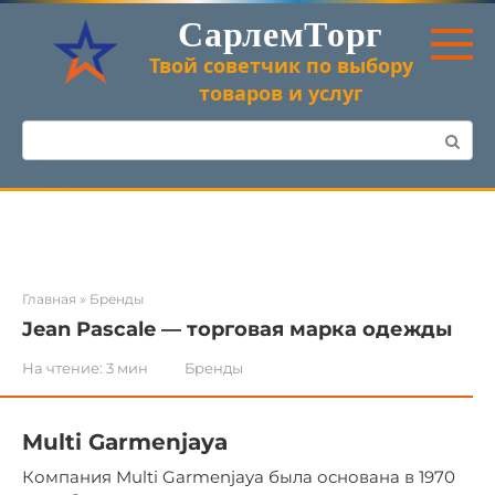
Перейти
СарлемТорг
к
контенту
Твой советчик по выбору
товаров и услуг
Поиск:
Главная
»
Бренды
Jean Pascale — торговая марка одежды
На чтение:
3 мин
Бренды
Multi Garmenjaya
Компания Multi Garmenjaya была основана в 1970