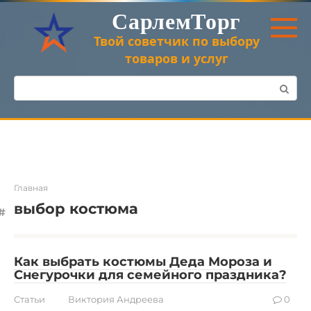
Перейти
СарлемТорг
к
контенту
Твой советчик по выбору
товаров и услуг
Поиск:
Главная
выбор костюма
Как выбрать костюмы Деда Мороза и
Снегурочки для семейного праздника?
Статьи
Виктория Андреева
0