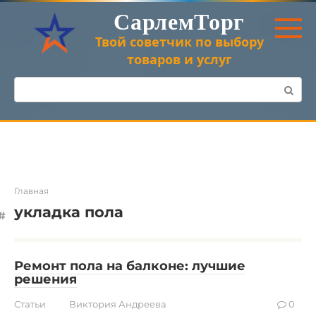
Перейти
СарлемТорг
к
контенту
Твой советчик по выбору
товаров и услуг
Поиск:
Главная
укладка пола
Ремонт пола на балконе: лучшие
решения
Статьи
Виктория Андреева
0