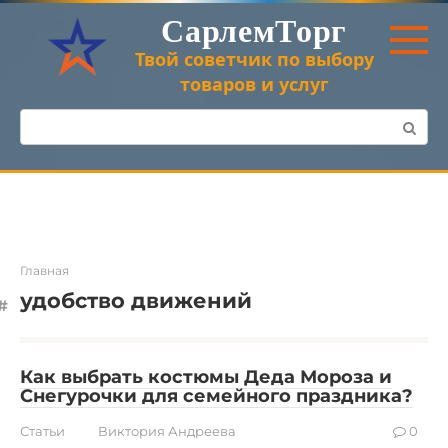
Перейти
СарлемТорг
к
контенту
Твой советчик по выбору
товаров и услуг
Поиск:
Главная
удобство движений
Как выбрать костюмы Деда Мороза и
Снегурочки для семейного праздника?
Статьи
Виктория Андреева
0