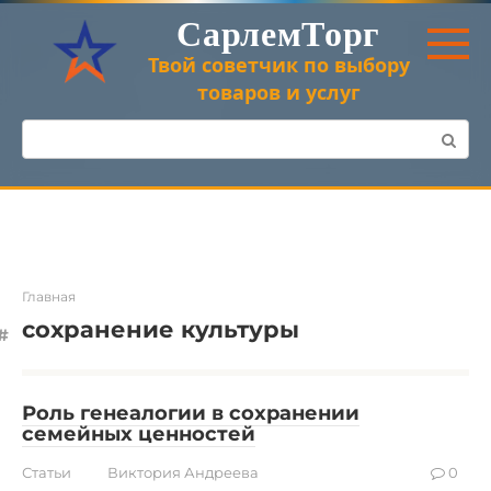
Перейти
СарлемТорг
к
контенту
Твой советчик по выбору
товаров и услуг
Поиск:
Главная
сохранение культуры
Роль генеалогии в сохранении
семейных ценностей
Статьи
Виктория Андреева
0