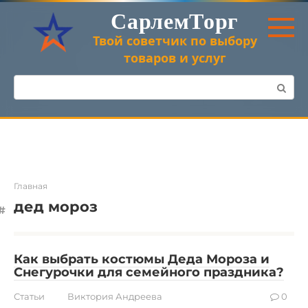
Перейти
СарлемТорг
к
контенту
Твой советчик по выбору
товаров и услуг
Поиск:
Главная
дед мороз
Как выбрать костюмы Деда Мороза и
Снегурочки для семейного праздника?
Статьи
Виктория Андреева
0