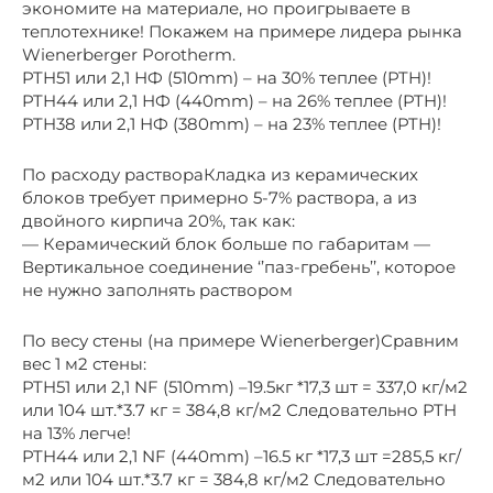
экономите на материале, но проигрываете в
теплотехнике! Покажем на примере лидера рынка
Wienerberger Porotherm.
PTH51 или 2,1 НФ (510mm) – на 30% теплее (PTH)!
PTH44 или 2,1 НФ (440mm) – на 26% теплее (PTH)!
PTH38 или 2,1 НФ (380mm) – на 23% теплее (PTH)!
По расходу раствораКладка из керамических
блоков требует примерно 5-7% раствора, а из
двойного кирпича 20%, так как:
— Керамический блок больше по габаритам —
Вертикальное соединение ‘’паз-гребень’’, которое
не нужно заполнять раствором
По весу стены (на примере Wienerberger)Сравним
вес 1 м2 стены:
PTH51 или 2,1 NF (510mm) –19.5кг *17,3 шт = 337,0 кг/м2
или 104 шт.*3.7 кг = 384,8 кг/м2 Следовательно PTH
на 13% легче!
PTH44 или 2,1 NF (440mm) –16.5 кг *17,3 шт =285,5 кг/
м2 или 104 шт.*3.7 кг = 384,8 кг/м2 Следовательно