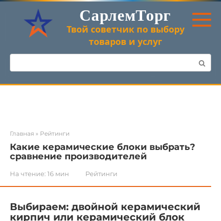
Перейти
СарлемТорг
к
контенту
Твой советчик по выбору
товаров и услуг
Поиск:
Главная
»
Рейтинги
Какие керамические блоки выбрать?
сравнение производителей
На чтение:
16 мин
Рейтинги
Выбираем: двойной керамический
кирпич или керамический блок