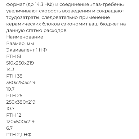
формат (до 14,3 НФ) и соединение »паз-гребень»
увеличивают скорость возведения и сокращают
трудозатраты, следовательно применение
керамических блоков сэкономит ваш бюджет на
данную статью расходов.
Наименование
Размер, мм
Эквивалент 1 НФ
PTH 51
510x250x219
14.3
PTH 38
380x250x219
10.7
PTH 25
250x380x219
10.7
PTH 12
120x500x219
6.7
PTH 2,1 НФ