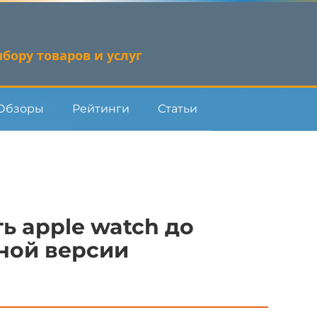
бору товаров и услуг
Обзоры
Рейтинги
Статьи
ь apple watch до
ной версии