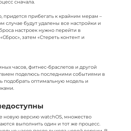
оцесс сначала.
о, придется прибегать к крайним мерам –
том случае будут удалены все настройки и
сброса настроек нужно перейти в
«Сброс», затем «Стереть контент и
мных часов, фитнес-браслетов и другой
ствием поделюсь последними событиями в
чь подобрать оптимальную модель и
йками.
недоступны
те новую версию watchOS, множество
аются выполнить один и тот же процесс.
колько часов после выхода новой версии. В