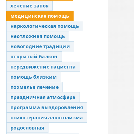
лечение запоя
медицинская помощь
наркологическая помощь
неотложная помощь
новогодние традиции
открытый балкон
передвижение пациента
помощь близким
похмелье лечение
праздничная атмосфера
программа выздоровления
психотерапия алкоголизма
родословная