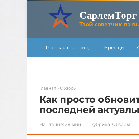
Перейти
СарлемТорг
к
контенту
Твой советчик по вы
Главная страница
Бренды
Главная
»
Обзоры
Как просто обновит
последней актуаль
На чтение:
28 мин
Рубрика:
Обзоры