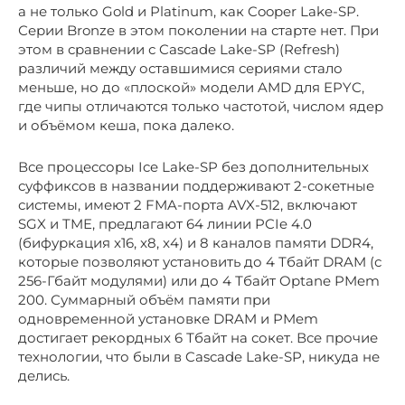
а не только Gold и Platinum, как Cooper Lake-SP.
Серии Bronze в этом поколении на старте нет. При
этом в сравнении с Cascade Lake-SP (Refresh)
различий между оставшимися сериями стало
меньше, но до «плоской» модели AMD для EPYC,
где чипы отличаются только частотой, числом ядер
и объёмом кеша, пока далеко.
Все процессоры Ice Lake-SP без дополнительных
суффиксов в названии поддерживают 2-сокетные
системы, имеют 2 FMA-порта AVX-512, включают
SGX и TME, предлагают 64 линии PCIe 4.0
(бифуркация x16, x8, x4) и 8 каналов памяти DDR4,
которые позволяют установить до 4 Тбайт DRAM (с
256-Гбайт модулями) или до 4 Тбайт Optane PMem
200. Суммарный объём памяти при
одновременной установке DRAM и PMem
достигает рекордных 6 Тбайт на сокет. Все прочие
технологии, что были в Cascade Lake-SP, никуда не
делись.