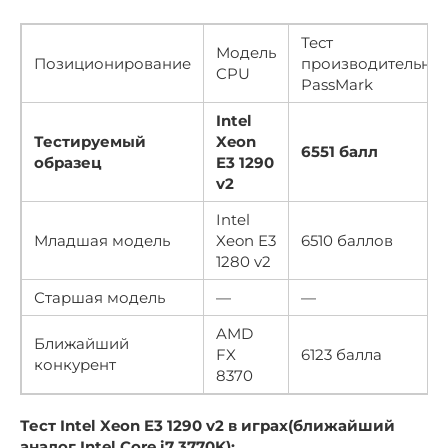
Тест
Модель
Позиционирование
производительнос
CPU
PassMark
Intel
Тестируемый
Xeon
6551 балл
образец
E3 1290
v2
Intel
Младшая модель
Xeon E3
6510 баллов
1280 v2
Старшая модель
—
—
AMD
Ближайший
FX
6123 балла
конкурент
8370
Тест Intel Xeon E3 1290 v2 в играх(ближайший
аналог Intel Core i7 3770K):