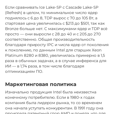
Если сравнивать Ice Lake-SP с Cascade Lake-SP
(Refresh) в целом, то минимальное число ядер
поднялось с 6 до 8, TDP вырос с 70 до 105 Вт, а
стартовая цена увеличилась с $213 до $501, так как
Bronze больше нет. С максимумами ядер и TDP всё
просто — они выросли с 28 до 40 и с 205 до 270
соответственно. Общая производительность
благодаря приросту IPC и числа ядер от поколения
к поколению, по данным Intel для старших Xeon
Platinum 8280 и 8380, увеличилась примерно в 1,5
раза в обычных задачах, а в случае инференса для
ИИ — в 1,74 раза, в том числе благодаря
оптимизациям ПО.
Маркетинговая политика
Изначально продукция Intel была неизвестна
конечному потребителю. Если в 1980-х годах
компания была лидером рынка, то со временем
она начала уступать конкурентам. В 1991 году она
проиграла патентный спор AMD и поняла, что для