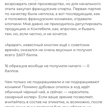
возрождать своё производство, но для начального
этапа закупал французские спирты. Первая партия
по качеству была неплоха, а вот последующие, как
и положено французским коньякам, отдавали
клопами. Мне давно не приходилось дегустировать
продукцию и Коктебеля, как, впрочем, и бывать
там, но, если честно, и не хочется.
«Арарат», известный многим ещё с советских
времён, оказался не очень вкусным и получил
всего 3,607 балла.
16 образцов вообще не получили ничего — 0
баллов.
Чем только не подкрашивали и не подкрашивают
коньяки! Помимо дубовых опилок в ход идёт
обычный чёрный чай, а сейчас — «краситель
сахарный колер». Если ваше зрение позволяет,
вчитайтесь в состав на этикетке, и, возможно, после
этого ваша рука поставит бутылку обратно на