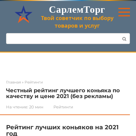
Перейти
СарлемТорг
к
контенту
Твой советчик по выбору
товаров и услуг
Поиск:
Главная
»
Рейтинги
Честный рейтинг лучшего коньяка по
качеству и цене 2021 (без рекламы)
На чтение:
20 мин
Рейтинги
Рейтинг лучших коньяков на 2021
год