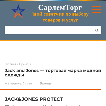
Перейти
СарлемТорг
к
контенту
Твой советчик по выбору
товаров и услуг
Поиск:
Главная
»
Бренды
Jack and Jones — торговая марка модной
одежды
На чтение:
7 мин
Бренды
JACK&JONES PROTECT