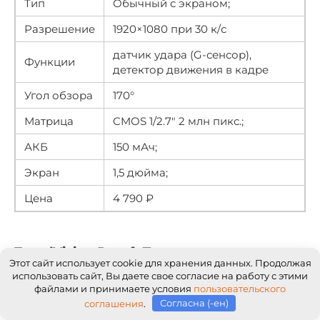
Тип
Обычный с экраном;
Разрешение
1920×1080 при 30 к/с
датчик удара (G-сенсор),
Функции
детектор движения в кадре
Угол обзора
170°
Матрица
CMOS 1/2.7″ 2 млн пикс.;
АКБ
150 мАч;
Экран
1,5 дюйма;
Цена
4 790 ₽
TrendVision Proof: Преимущества и
Этот сайт использует cookie для хранения данных. Продолжая
недостатки
использовать сайт, Вы даете свое согласие на работу с этими
— Наличие двух камер, одну из которых можно
файлами и принимаете условия
пользовательского
вращать на 250 градусов;
соглашения
.
Согласна (-ен)