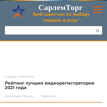
Перейти
СарлемТорг
к
контенту
Твой советчик по выбору
товаров и услуг
Поиск:
Главная
»
Рейтинги
Рейтинг лучших видеорегистраторов
2021 года
На чтение:
18 мин
Рейтинги