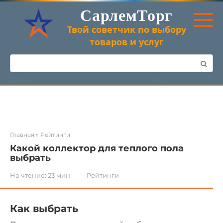
Перейти
СарлемТорг
к
контенту
Твой советчик по выбору
товаров и услуг
Поиск:
Главная
»
Рейтинги
Какой коллектор для теплого пола
выбрать
На чтение:
23 мин
Рейтинги
Как выбрать