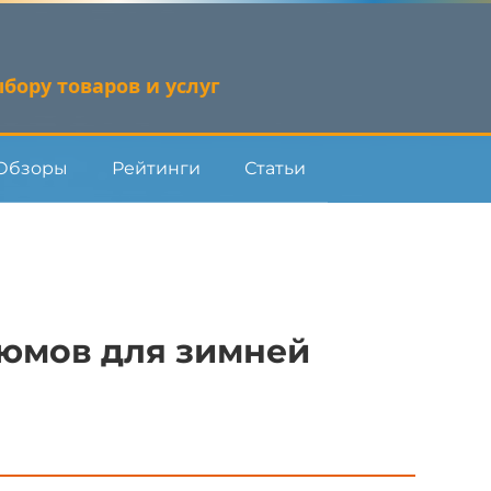
бору товаров и услуг
Обзоры
Рейтинги
Статьи
тюмов для зимней