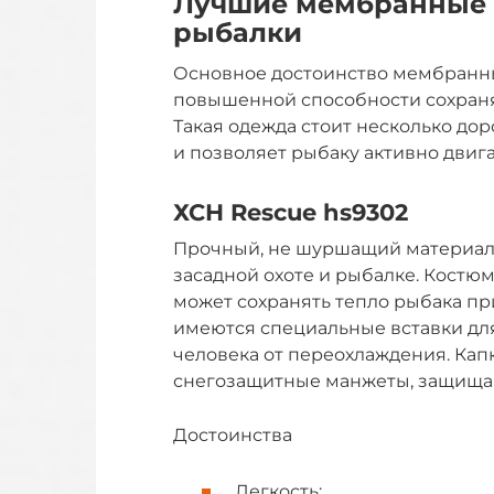
Лучшие мембранные 
рыбалки
Основное достоинство мембранных
повышенной способности сохранят
Такая одежда стоит несколько до
и позволяет рыбаку активно двига
ХСН Rescue hs9302
Прочный, не шуршащий материал 
засадной охоте и рыбалке. Костю
может сохранять тепло рыбака при
имеются специальные вставки дл
человека от переохлаждения. Ка
снегозащитные манжеты, защищаю
Достоинства
Легкость;