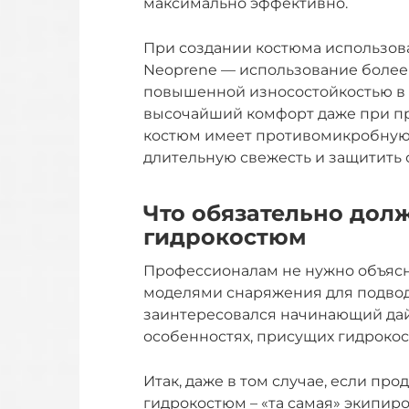
максимально эффективно.
При создании костюма использова
Neoprene — использование более 
повышенной износостойкостью в 
высочайший комфорт даже при пр
костюм имеет противомикробную
длительную свежесть и защитить 
Что обязательно долж
гидрокостюм
Профессионалам не нужно объяс
моделями снаряжения для подвод
заинтересовался начинающий дайв
особенностях, присущих гидроко
Итак, даже в том случае, если прод
гидрокостюм – «та самая» экипиро