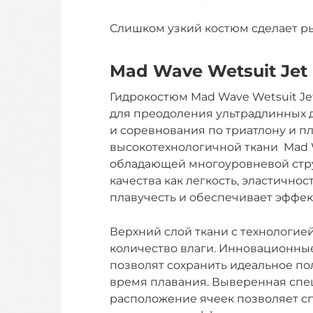
Слишком узкий костюм сделает р
Mad Wave Wetsuit Jet
Гидрокостюм Mad Wave Wetsuit J
для преодоления ультрадлинных 
и соревнования по триатлону и п
высокотехнологичной ткани Mad Wa
обладающей многоуровневой струк
качества как легкость, эластичнос
плавучесть и обеспечивает эффе
Верхний слой ткани с технологие
количество влаги. Инновационные
позволят сохранить идеальное по
время плавания. Выверенная спе
расположение ячеек позволяет сп