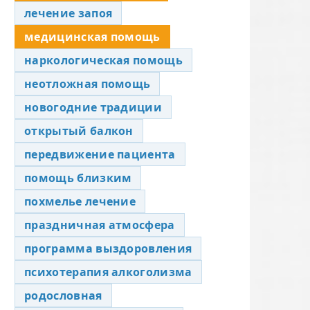
лечение запоя
медицинская помощь
наркологическая помощь
неотложная помощь
новогодние традиции
открытый балкон
передвижение пациента
помощь близким
похмелье лечение
праздничная атмосфера
программа выздоровления
психотерапия алкоголизма
родословная