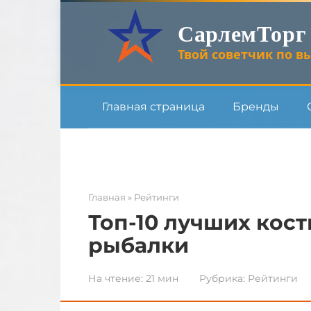
Перейти
СарлемТорг
к
контенту
Твой советчик по вы
Главная страница
Бренды
Главная
»
Рейтинги
Топ-10 лучших кос
рыбалки
На чтение:
21 мин
Рубрика:
Рейтинги